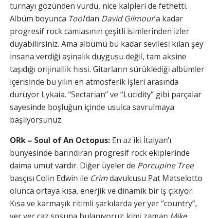
turnayı gözünden vurdu, nice kalpleri de fethetti.
Albüm boyunca
Tool
’dan
David Gilmour
’a kadar
progresif rock camiasının çeşitli isimlerinden izler
duyabilirsiniz. Ama albümü bu kadar sevilesi kılan şey
insana verdiği aşinalık duygusu değil, tam aksine
taşıdığı orijinallik hissi. Gitarların sürüklediği albümler
içerisinde bu yılın en atmosferik işleri arasında
duruyor Lykaia. “Sectarian” ve “Lucidity” gibi parçalar
sayesinde boşluğun içinde usulca savrulmaya
başlıyorsunuz.
ORk – Soul of An Octopus:
En az iki İtalyan’ı
bünyesinde barındıran progresif rock ekiplerinde
daima umut vardır. Diğer üyeler de
Porcupine Tree
basçısı Colin Edwin ile
Crim
davulcusu Pat Matselotto
olunca ortaya kısa, enerjik ve dinamik bir iş çıkıyor.
Kısa ve karmaşık ritimli şarkılarda yer yer “country”,
yer yer caz sosuna bulanıyoruz; kimi zaman
Mike