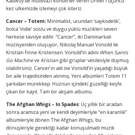
Kadıköy’de mütevazı konserler veren Driver’ı üçüncü
kez ülkemizde izlemeyi çok isteriz.
Cancer – Totem:
Minimalist, ucundan ‘saykodelik’,
bolca ‘indie’ soslu ve duygu yüklü müzikleri seven
herkese tavsiye edilir. “Cancer”, iki Danimarkalı
müzisyenden oluşuyor, Nikolaj Manuel Vonsild ile
Kristian Finne Kristensen. Vonsild’in adını
When Saints
Go Machine
ve
Kristian
gibi gruplar vesilesiyle duymuş
olabilirsiniz. Cancer’ın adı ise Vonsild’in yaşadığı büyük
bir aile trajedisinden alınmış. Yeni albümleri Totem 11
şarkıdan mürekkep. Hüznün içindeki güzelliği keşfe
çıkan bir kayıt. Tam bir akşam albümü.
The Afghan Whigs – In Spades
: Üç yıllık bir aradan
sonra aramıza yeni ve kendi deyimleriyle “en karanlık”
albümleriyle dönen The Afghan Whigs, bu
dönüşleriyle gerektiği kadar konuşulmadı müzik