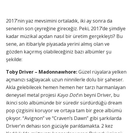
2017’nin yaz mevsimini ortaladık, iki ay sonra da
senenin son çeyreğine gireceğiz. Peki, 2017’de şimdiye
kadar müzikal açıdan nasıl bir üretim gerçekleşti? Bu
sene, an itibariyle piyasada yerini almış olan ve
gözden kaçırmış olabileceğiniz bazı albümler şu
şekilde:
Toby Driver – Madonnawhore:
Güzel rüyalara yelken
açmanızı sağlayacak uzun ninnilerle dolu bir şaheser.
Akla gelebilecek hemen hemen her tarzı harmanlayan
deneysel metal projesi
Kayo Dot
’ın beyni Driver, bu
ikinci solo albümünde bir süredir sürdürdüğü dream
pop çizgisini koruyor ve ortaya tam bir gece albümü
çıkıyor. “Avignon” ve “Craven’s Dawn” gibi şarkılarda
Driver’ın dehası son gücüyle parıldamakta. 2 kez