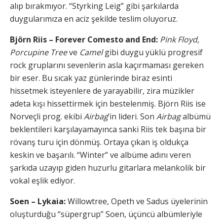
alıp bırakmıyor. “Styrking Leig” gibi şarkılarda
duygularımıza en aciz şekilde teslim oluyoruz.
Björn Riis – Forever Comesto and End:
Pink Floyd,
Porcupine Tree
ve
Camel
gibi duygu yüklü progresif
rock gruplarını sevenlerin asla kaçırmaması gereken
bir eser. Bu sıcak yaz günlerinde biraz esinti
hissetmek isteyenlere de yarayabilir, zira müzikler
adeta kışı hissettirmek için bestelenmiş. Björn Riis ise
Norveçli prog. ekibi
Airbag
’in lideri. Son
Airbag
albümü
beklentileri karşılayamayınca sanki Riis tek başına bir
rövanş turu için dönmüş. Ortaya çıkan iş oldukça
keskin ve başarılı. “Winter” ve albüme adını veren
şarkıda uzayıp giden huzurlu gitarlara melankolik bir
vokal eşlik ediyor.
Soen – Lykaia:
Willowtree, Opeth ve Sadus üyelerinin
oluşturduğu “süpergrup” Soen, üçüncü albümleriyle