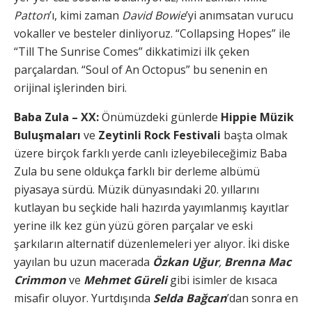
Patton
’ı, kimi zaman
David Bowie
’yi anımsatan vurucu
vokaller ve besteler dinliyoruz. “Collapsing Hopes” ile
“Till The Sunrise Comes” dikkatimizi ilk çeken
parçalardan. “Soul of An Octopus” bu senenin en
orijinal işlerinden biri.
Baba Zula – XX:
Önümüzdeki günlerde
Hippie Müzik
Buluşmaları
ve
Zeytinli Rock Festivali
başta olmak
üzere birçok farklı yerde canlı izleyebileceğimiz Baba
Zula bu sene oldukça farklı bir derleme albümü
piyasaya sürdü. Müzik dünyasındaki 20. yıllarını
kutlayan bu seçkide hali hazırda yayımlanmış kayıtlar
yerine ilk kez gün yüzü gören parçalar ve eski
şarkıların alternatif düzenlemeleri yer alıyor. İki diske
yayılan bu uzun macerada
Özkan Uğur
,
Brenna Mac
Crimmon
ve
Mehmet Güreli
gibi isimler de kısaca
misafir oluyor. Yurtdışında
Selda Bağcan
’dan sonra en