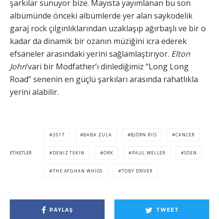
şarkılar sunuyor bize. Mayısta yayımlanan bu son
albümünde önceki albümlerde yer alan saykodelik
garaj rock çılgınlıklarından uzaklaşıp ağırbaşlı ve bir o
kadar da dinamik bir ozanın müziğini icra ederek
efsaneler arasındaki yerini sağlamlaştırıyor.
Elton
John
’vari bir Modfather’ı dinlediğimiz “Long Long
Road” senenin en güçlü şarkıları arasında rahatlıkla
yerini alabilir.
2017
BABA ZULA
BJÖRN RIIS
CANCER
ETIKETLER
DENIZ TEKIN
ORK
PAUL WELLER
SOEN
THE AFGHAN WHIGS
TOBY DRIVER
PAYLAŞ
TWEET