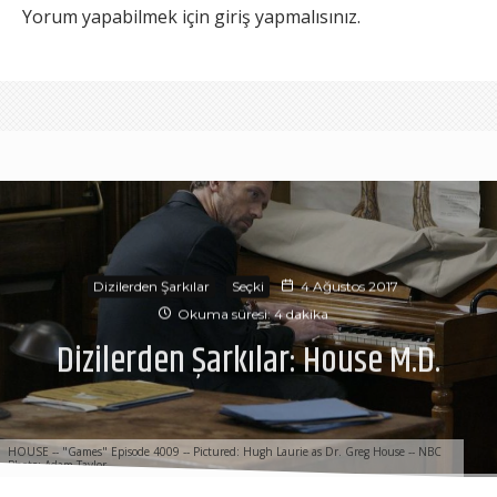
Yorum yapabilmek için
giriş yapmalısınız
.
Dizilerden Şarkılar
Seçki
4 Ağustos 2017
Okuma süresi: 4 dakika
Dizilerden Şarkılar: House M.D.
HOUSE -- "Games" Episode 4009 -- Pictured: Hugh Laurie as Dr. Greg House -- NBC
Photo: Adam Taylor