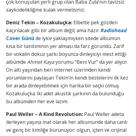
çok konuşulan yerli grup olan Baba Zula’nın tavizsiz
saykodelikliğine kulak vermelisiniz.
Deniz Tekin – Kozakuluçka:
Elbette pek gözden
kaçırılacak gibi bir albüm değil; ama hazır
Radiohead
Cover Günü
de iyice yaklaşmışken sitede albümün
kısa bir tanıtımının yer alması da farz göründü. Zarif
bir vokalin dokuz şarkı boyunca dinleyiciyi mest ettiği
albümde
Ahmet Kaya
yorumu “Beni Vur” da yer alıyor.
On altı yaşından beri internet üzerinden kendi
yorumlarını paylaşan Tekin’in kendi bestelerini ilk kez
bir arada dinleyebilmek için harika bir seçki olmuş
Kozakuluçka. İki adet akustik şarkının da bulunduğu
bu albümden her eve lazım.
Paul Weller – A Kind Revolution:
Paul Weller adeta
ilerleyen yaşına inat olarak her albümünde daha canlı
ve genç bir kimliğe bürünüyor; olgun, içten ve orijinal