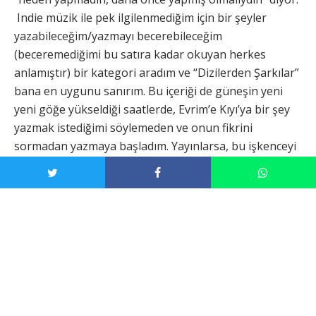
Indie müzik ile pek ilgilenmediğim için bir şeyler
yazabileceğim/yazmayı becerebileceğim
(beceremediğimi bu satıra kadar okuyan herkes
anlamıştır) bir kategori aradım ve “Dizilerden Şarkılar”
bana en uygunu sanırım. Bu içeriği de güneşin yeni
yeni göğe yükseldiği saatlerde, Evrim’e Kıyı’ya bir şey
yazmak istediğimi söylemeden ve onun fikrini
sormadan yazmaya başladım. Yayınlarsa, bu işkenceyi
size ulaştıran kişi Evrim Cantimur’dur.
“Yeter artık, ne kafa ütüledin!” diyerek kulaklarımı
çınlatacağınızın farkındayım. Yazı yazmayı beceremem
zaten. Ama artık beceremediğimin kanıtını yazmaya
başlama vakti geldi. Bu yazı “Dizilerden Şarkılar”
kategorisindeki diğer yazılardan daha kötü ve rahatsız
edici biçimde farklı olabilir.
* Kafa ütülediğim bölümü atlayıp direkt içeriği