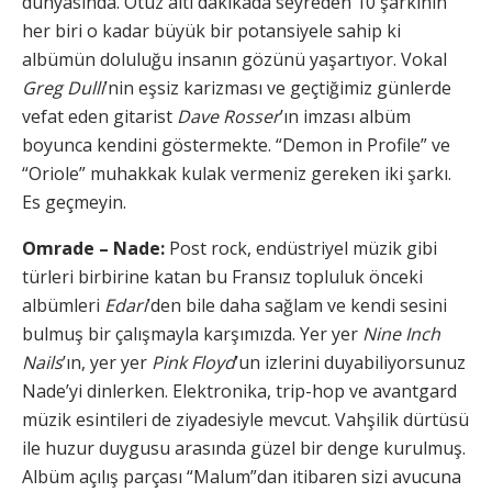
dünyasında. Otuz altı dakikada seyreden 10 şarkının
her biri o kadar büyük bir potansiyele sahip ki
albümün doluluğu insanın gözünü yaşartıyor. Vokal
Greg Dulli
’nin eşsiz karizması ve geçtiğimiz günlerde
vefat eden gitarist
Dave Rosser
’ın imzası albüm
boyunca kendini göstermekte. “Demon in Profile” ve
“Oriole” muhakkak kulak vermeniz gereken iki şarkı.
Es geçmeyin.
Omrade – Nade:
Post rock, endüstriyel müzik gibi
türleri birbirine katan bu Fransız topluluk önceki
albümleri
Edari
’den bile daha sağlam ve kendi sesini
bulmuş bir çalışmayla karşımızda. Yer yer
Nine Inch
Nails
’ın, yer yer
Pink Floyd
’un izlerini duyabiliyorsunuz
Nade’yi dinlerken. Elektronika, trip-hop ve avantgard
müzik esintileri de ziyadesiyle mevcut. Vahşilik dürtüsü
ile huzur duygusu arasında güzel bir denge kurulmuş.
Albüm açılış parçası “Malum”dan itibaren sizi avucuna