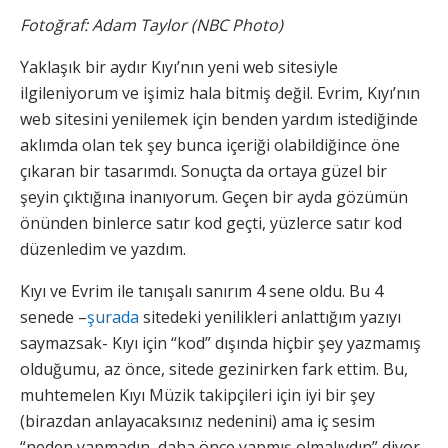
Fotoğraf: Adam Taylor (NBC Photo)
Yaklaşık bir aydır Kıyı’nın yeni web sitesiyle
ilgileniyorum ve işimiz hala bitmiş değil. Evrim, Kıyı’nın
web sitesini yenilemek için benden yardım istediğinde
aklımda olan tek şey bunca içeriği olabildiğince öne
çıkaran bir tasarımdı. Sonuçta da ortaya güzel bir
şeyin çıktığına inanıyorum. Geçen bir ayda gözümün
önünden binlerce satır kod geçti, yüzlerce satır kod
düzenledim ve yazdım.
Kıyı ve Evrim ile tanışalı sanırım 4 sene oldu. Bu 4
senede –
şurada
sitedeki yenilikleri anlattığım yazıyı
saymazsak- Kıyı için “kod” dışında hiçbir şey yazmamış
olduğumu, az önce, sitede gezinirken fark ettim. Bu,
muhtemelen Kıyı Müzik takipçileri için iyi bir şey
(birazdan anlayacaksınız nedenini) ama iç sesim
“neden yapmadın, daha önce yapmış olmalıydın” diyor.