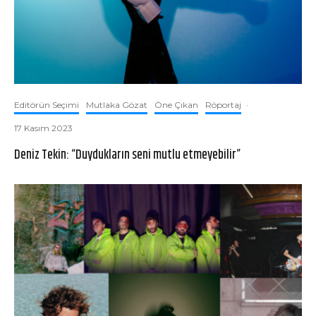
Editörün Seçimi
Mutlaka Gözat
Öne Çıkan
Röportaj
·
17 Kasım 2023
Deniz Tekin: “Duydukların seni mutlu etmeyebilir”