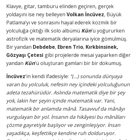
Klavye, gitar, tamburu elinden geçiren, gerçek
yoldaşını ise ney belleyen
Volkan İncüvez
, Büyük
Patlama’yı ve sonrasını hayal ederek kozmik bir
yolculuğa çıktığı ilk solo albümü
Kün
‘ü yoğururken
astrofizik ve matematik deryalarına iyice gömülmüş.
Bir yandan
Debdebe
,
Ebren Trio
,
Kırkbinsinek,
Gözyaşı Çetesi
gibi projelerde mesai yaparken diğer
yandan
Kün
‘ü oluşturan gamları bir bir dokumuş.
İncüvez
‘in kendi ifadesiyle:
“(…) sonunda dünyaya
varan bu yolculuk, nefesin ney içindeki yolculuğunun
adeta tezahürüdür. Aslında matematik diye bir şey
yok, lakin her şeyin içinde matematik var. Yani,
matematik bir anlamda mânâ. Tasavvuf da mânâyı
vurgulayan bir yol. İnsanın da hikâyesi bu mânâları
çözme gayretiyle başlıyor ve zenginleşiyor. İnsan
yaşadıkça, keşfettikçe kendine ruh dolduruyor.