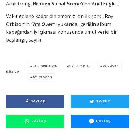
Armstrong,
Broken Social Scene
‘den Ariel Engle…
Vakit gelene kadar dinlememiz için ilk şarkı, Roy
Orbison’ın
“It’s Over”
‘ı yukarıda. İçeriğin albüm
kapağından iyi çıkması konusunda umut verici bir
başlangıç sayılır.
CALIFORNIA SON
GRIZZLY BEAR
MORRISSEY
ETIKETLER
ROY ORBISON
PAYLAŞ
TWEET
PAYLAŞ
PAYLAŞ