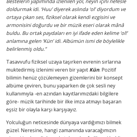
Bestelerin yapımında izlenilen yol, neyin içini nefesle
doldurmak idi. ‘Huu’ diyerek aslında ‘ol’ diyordum ve
ortaya çıkan ses, fiziksel olarak kendi ezgisini ve
armonisini doğurdu ve bir müzik eseri olarak mânâ
buldu. Bu ortak paydaları en iyi ifade eden kelime ‘ol!’
anlamına gelen ‘Kün’ idi. Albümün ismi de böylelikle
belirlenmiş oldu.”
Tasavvufu fiziksel uzaya taşırken evrenin sırlarına
muktedirmiş izlenimi veren bir yapıt
Kün
. Pozitif
bilimin henüz çözülemeyen gizemlerini bir konsept
albüme çeviren, bunu yaparken de çok sesli ney
kullanımıyla -en azından kayıtlarımızdaki bilgilere
göre- müzik tarihinde bir ilke imza atmayı başaran
eşsiz bir olayla karşı karşıyayız.
Yolculuğun neticesinde dünyaya vardığımızı bilmek
güzel. Neresine, hangi zamanında varacağımızın