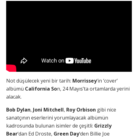
Not düşülecek yeni bir tarih:
Morrissey
‘in ‘cover’
albümü
California So
n, 24 Mayıs’ta ortamlarda yerini
alacak.
Bob Dylan
,
Joni Mitchell
,
Roy Orbison
gibi nice
sanatçının eserlerini yorumlayacak albümün
kadrosunda bulunan isimler de çeşitli:
Grizzly
Bear
‘dan Ed Droste,
Green Day
‘den Billie Joe