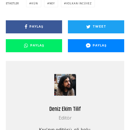
ETIKETLER
KÜN
NEY
VOLKAN INCÜVEZ
PAYLAŞ
TWEET
PAYLAŞ
PAYLAŞ
Deniz Ekim Tilif
Editör
Kıyı'nın editörü, eli-kolu.