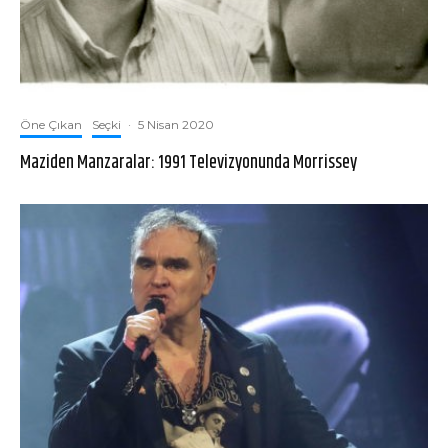
Öne Çıkan
Seçki
·
5 Nisan 2020
Maziden Manzaralar: 1991 Televizyonunda Morrissey