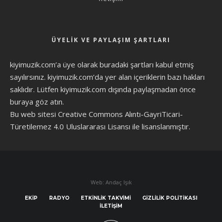
ÜYELIK VE PAYLAŞIM ŞARTLARI
kiyimuzik.com’a üye olarak
buradaki şartları
kabul etmiş
sayılırsınız. kiyimuzik.com’da yer alan içeriklerin bazı hakları
saklıdır. Lütfen kiyimuzik.com dışında paylaşmadan önce
buraya göz atın
.
Bu web sitesi Creative Commons Alıntı-GayriTicari-
Türetilemez 4.0 Uluslararası Lisansı ile lisanslanmıştır.
Web: Andaç Işık
EKIP
RADYO
ETKINLIK TAKVIMI
GIZLILIK POLITIKASI
İLETIŞIM