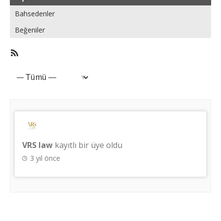
Bahsedenler
Beğeniler
RSS
Üye
Feed
etkinlikleri
Göster:
VRS law
kayıtlı bir üye oldu
3 yıl önce