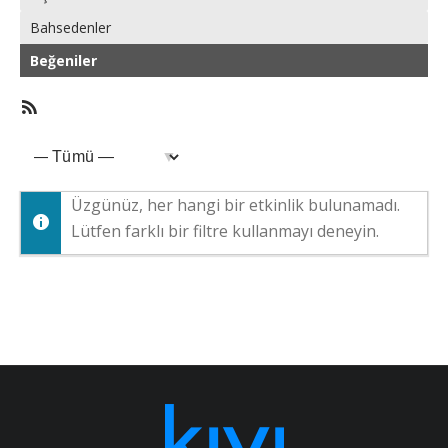
Bahsedenler
Beğeniler
RSS
Üye
Feed
etkinlikleri
Göster:
Üzgünüz, her hangi bir etkinlik bulunamadı.
Lütfen farklı bir filtre kullanmayı deneyin.