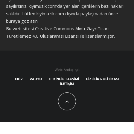
sayılırsınız. kiyimuzik.com’da yer alan içeriklerin bazı hakları
saklıdır. Lütfen kiyimuzik.com dışında paylaşmadan önce
buraya göz atın
.
Bu web sitesi Creative Commons Alıntı-GayriTicari-
Türetilemez 4.0 Uluslararası Lisansı ile lisanslanmıştır.
Web: Andaç Işık
EKIP
RADYO
ETKINLIK TAKVIMI
GIZLILIK POLITIKASI
İLETIŞIM