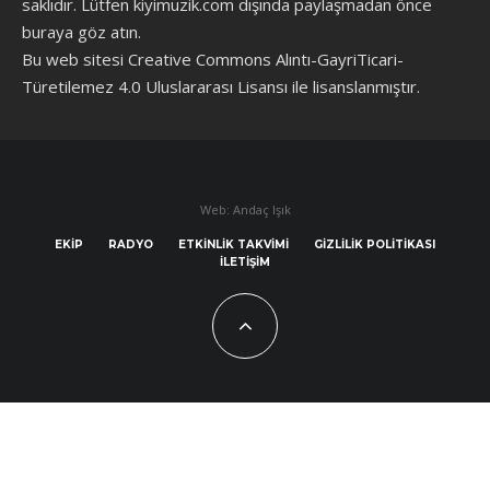
saklıdır. Lütfen kiyimuzik.com dışında paylaşmadan önce
buraya göz atın
.
Bu web sitesi Creative Commons Alıntı-GayriTicari-
Türetilemez 4.0 Uluslararası Lisansı ile lisanslanmıştır.
Web: Andaç Işık
EKIP
RADYO
ETKINLIK TAKVIMI
GIZLILIK POLITIKASI
İLETIŞIM