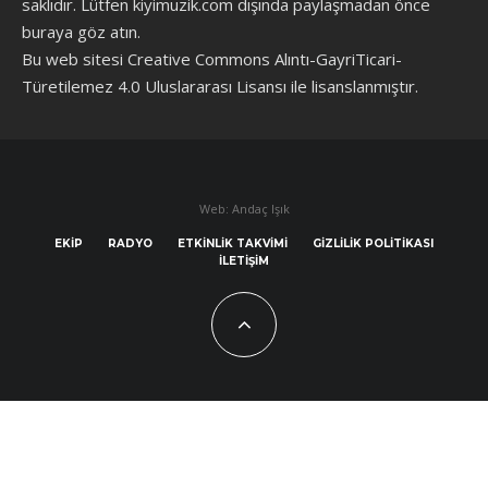
saklıdır. Lütfen kiyimuzik.com dışında paylaşmadan önce
buraya göz atın
.
Bu web sitesi Creative Commons Alıntı-GayriTicari-
Türetilemez 4.0 Uluslararası Lisansı ile lisanslanmıştır.
Web: Andaç Işık
EKIP
RADYO
ETKINLIK TAKVIMI
GIZLILIK POLITIKASI
İLETIŞIM