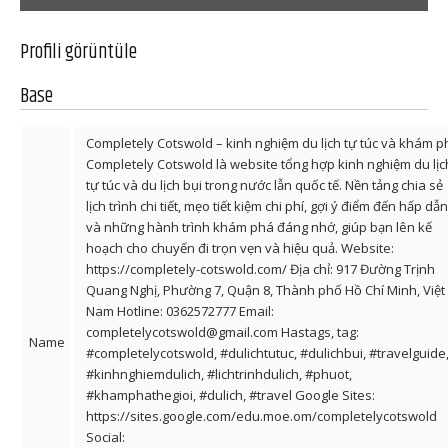
Profili görüntüle
Base
Completely Cotswold – kinh nghiệm du lịch tự túc và khám p
Completely Cotswold là website tổng hợp kinh nghiệm du lịc
tự túc và du lịch bụi trong nước lẫn quốc tế. Nền tảng chia sẻ
lịch trình chi tiết, mẹo tiết kiệm chi phí, gợi ý điểm đến hấp dẫn
và những hành trình khám phá đáng nhớ, giúp bạn lên kế
hoạch cho chuyến đi trọn vẹn và hiệu quả. Website:
https://completely-cotswold.com/
Địa chỉ: 917 Đường Trịnh
Quang Nghị, Phường 7, Quận 8, Thành phố Hồ Chí Minh, Việt
Nam Hotline: 0362572777 Email:
completelycotswold@gmail.com
Hastags, tag:
Name
#completelycotswold, #dulichtutuc, #dulichbui, #travelguide
#kinhnghiemdulich, #lichtrinhdulich, #phuot,
#khamphathegioi, #dulich, #travel Google Sites:
https://sites.google.com/edu.moe.om/completelycotswold
Social: