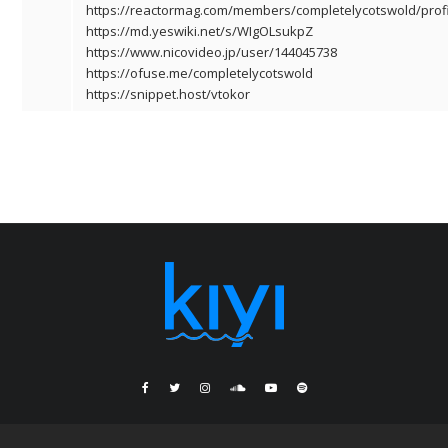
https://reactormag.com/members/completelycotswold/profi
https://md.yeswiki.net/s/WIgOLsukpZ
https://www.nicovideo.jp/user/144045738
https://ofuse.me/completelycotswold
https://snippet.host/vtokor