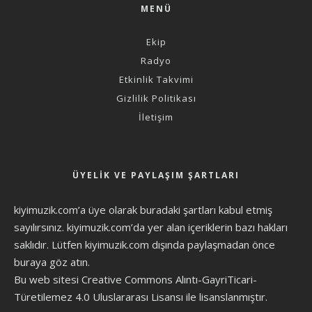
MENÜ
Ekip
Radyo
Etkinlik Takvimi
Gizlilik Politikası
İletişim
ÜYELIK VE PAYLAŞIM ŞARTLARI
kiyimuzik.com’a üye olarak
buradaki şartları
kabul etmiş
sayılırsınız. kiyimuzik.com’da yer alan içeriklerin bazı hakları
saklıdır. Lütfen kiyimuzik.com dışında paylaşmadan önce
buraya göz atın
.
Bu web sitesi Creative Commons Alıntı-GayriTicari-
Türetilemez 4.0 Uluslararası Lisansı ile lisanslanmıştır.