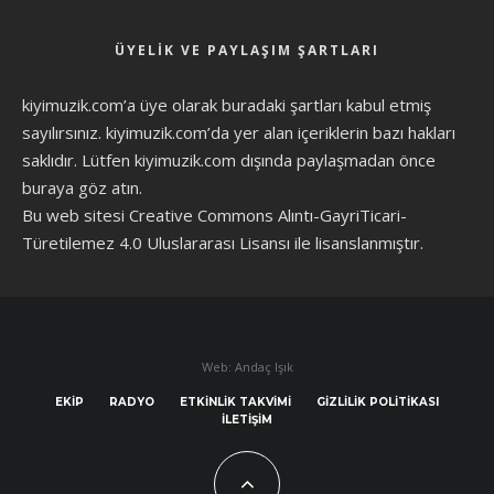
ÜYELIK VE PAYLAŞIM ŞARTLARI
kiyimuzik.com’a üye olarak
buradaki şartları
kabul etmiş
sayılırsınız. kiyimuzik.com’da yer alan içeriklerin bazı hakları
saklıdır. Lütfen kiyimuzik.com dışında paylaşmadan önce
buraya göz atın
.
Bu web sitesi Creative Commons Alıntı-GayriTicari-
Türetilemez 4.0 Uluslararası Lisansı ile lisanslanmıştır.
Web: Andaç Işık
EKIP
RADYO
ETKINLIK TAKVIMI
GIZLILIK POLITIKASI
İLETIŞIM