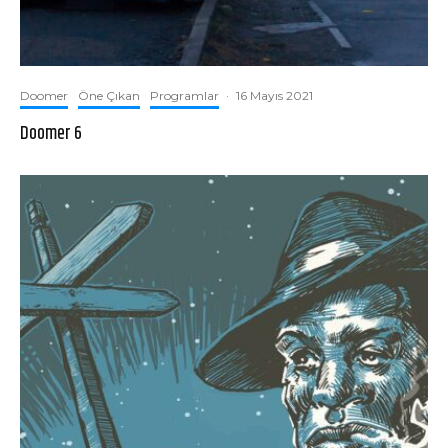
Doomer
Öne Çıkan
Programlar
·
16 Mayıs 2021
Doomer 6