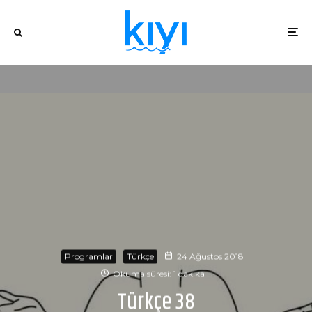
Programlar
Türkçe
24 Ağustos 2018
Okuma süresi: 1 dakika
Türkçe 38