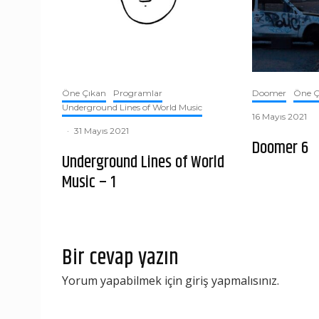
Öne Çıkan
Programlar
Doomer
Öne Ç
Underground Lines of World Music
16 Mayıs 2021
·
31 Mayıs 2021
Doomer 6
Underground Lines of World
Music – 1
Bir cevap yazın
Yorum yapabilmek için
giriş yapmalısınız
.