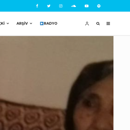
ÇKI
ARŞIV
RADYO