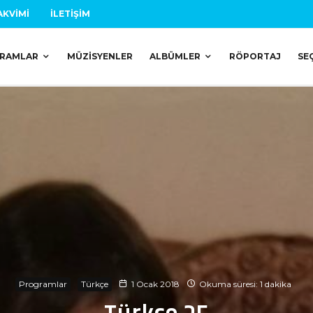
AKVIMI
İLETIŞIM
RAMLAR
MÜZISYENLER
ALBÜMLER
RÖPORTAJ
SE
Programlar
Türkçe
1 Ocak 2018
Okuma süresi: 1 dakika