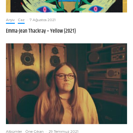
Arşiv
Caz
·
7 Ağustos 2021
Emma-Jean Thackray – Yellow (2021)
Albümler
Öne Çıkan
·
29 Temmuz 2021