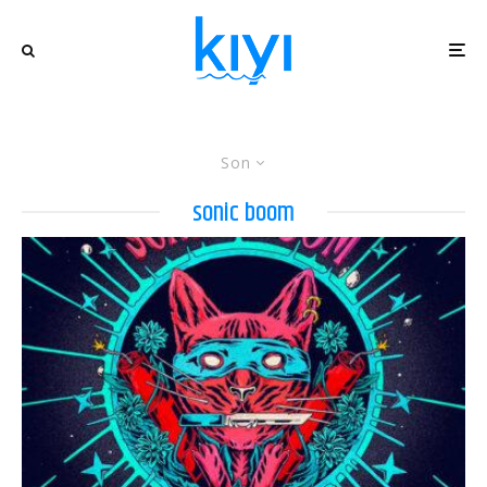
Son
sonic boom