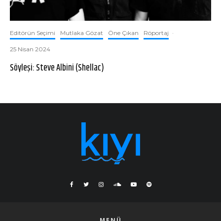
Editörün Seçimi
Mutlaka Gözat
Öne Çıkan
Röportaj
·
25 Nisan 2024
Söyleşi: Steve Albini (Shellac)
MENÜ