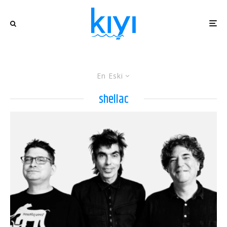
En Eski
shellac