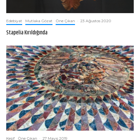
Edebiyat
Mutlaka Gözat
Öne Çıkan
·
23 Ağustos 2020
Stapelia Kırıldığında
Keşif
Öne Çıkan
·
27 Mayıs 2019