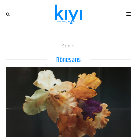
Son
Rönesans