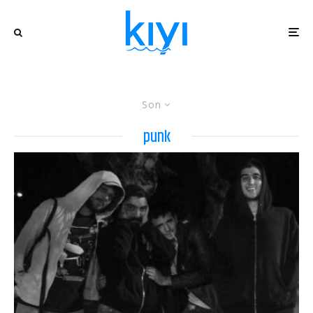
Son
punk