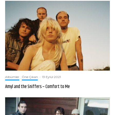
Albümler
Öne Çıkan
·
13 Eylül 2021
Amyl and the Sniffers – Comfort to Me