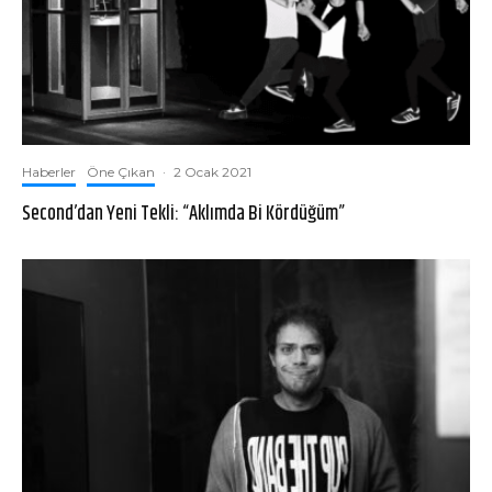
Haberler
Öne Çıkan
·
2 Ocak 2021
Second’dan Yeni Tekli: “Aklımda Bi Kördüğüm”