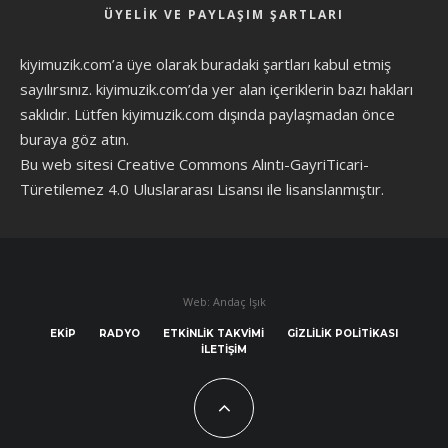
ÜYELIK VE PAYLAŞIM ŞARTLARI
kiyimuzik.com’a üye olarak
buradaki şartları
kabul etmiş
sayılırsınız. kiyimuzik.com’da yer alan içeriklerin bazı hakları
saklıdır. Lütfen kiyimuzik.com dışında paylaşmadan önce
buraya göz atın
.
Bu web sitesi Creative Commons Alıntı-GayriTicari-
Türetilemez 4.0 Uluslararası Lisansı ile lisanslanmıştır.
Web: Andaç Işık
EKIP
RADYO
ETKINLIK TAKVIMI
GIZLILIK POLITIKASI
İLETIŞIM