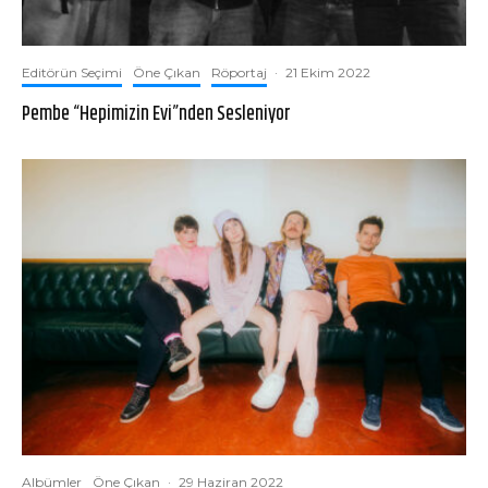
Editörün Seçimi
Öne Çıkan
Röportaj
·
21 Ekim 2022
Pembe “Hepimizin Evi”nden Sesleniyor
Albümler
Öne Çıkan
·
29 Haziran 2022