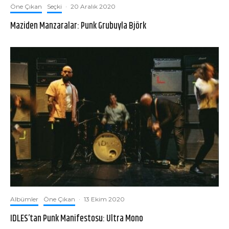
Öne Çıkan
Seçki
·
20 Aralık 2020
Maziden Manzaralar: Punk Grubuyla Björk
Albümler
Öne Çıkan
·
13 Ekim 2020
IDLES’tan Punk Manifestosu: Ultra Mono