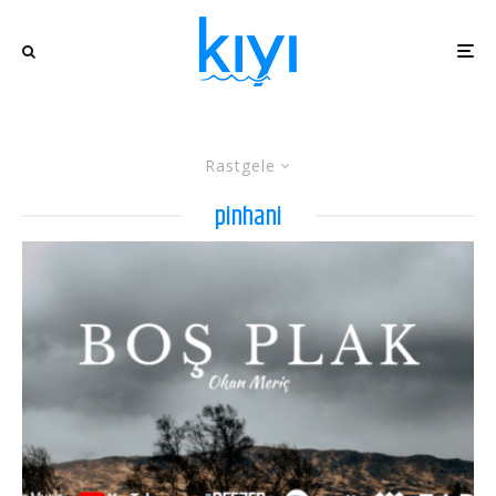
Rastgele
pinhani