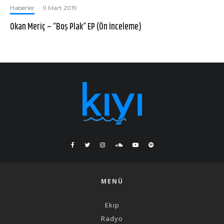
Haberler
·
9 Mart 2019
Okan Meriç – “Boş Plak” EP (Ön İnceleme)
MENÜ
Ekip
Radyo