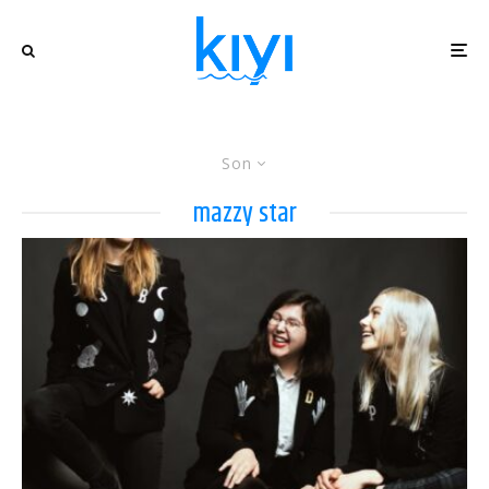
Son
mazzy star