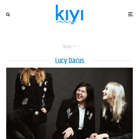
Son
Lucy Dacus