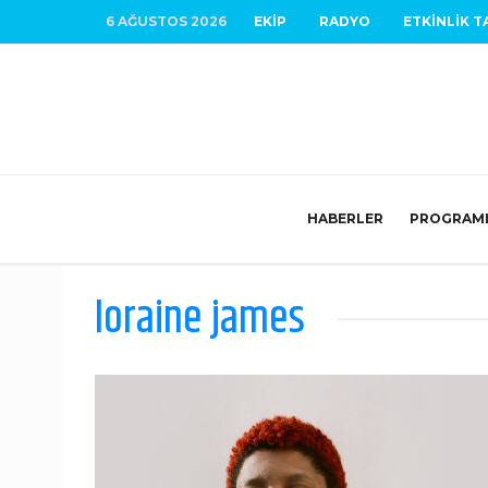
6 AĞUSTOS 2026
EKIP
RADYO
ETKINLIK T
HABERLER
PROGRAM
loraine james