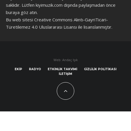
saklıdır. Lütfen kiyimuzik.com dışında paylaşmadan önce
buraya göz atın
.
Bu web sitesi Creative Commons Alıntı-GayriTicari-
Türetilemez 4.0 Uluslararası Lisansı ile lisanslanmıştır.
Web: Andaç Işık
EKIP
RADYO
ETKINLIK TAKVIMI
GIZLILIK POLITIKASI
İLETIŞIM