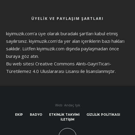
ÜYELIK VE PAYLAŞIM ŞARTLARI
kiyimuzik.com’a üye olarak
buradaki şartları
kabul etmiş
sayılırsınız. kiyimuzik.com’da yer alan içeriklerin bazı hakları
saklıdır. Lütfen kiyimuzik.com dışında paylaşmadan önce
buraya göz atın
.
Bu web sitesi Creative Commons Alıntı-GayriTicari-
Türetilemez 4.0 Uluslararası Lisansı ile lisanslanmıştır.
Web: Andaç Işık
EKIP
RADYO
ETKINLIK TAKVIMI
GIZLILIK POLITIKASI
İLETIŞIM