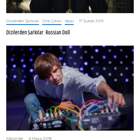
Dizilerden Şarkılar
Öne Çıkan
Seçki
·
17 Şubat 2019
Dizilerden Şarkılar: Russian Doll
Albümler
·
6 Mayıs 2018