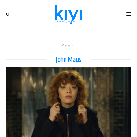
Son
John Maus