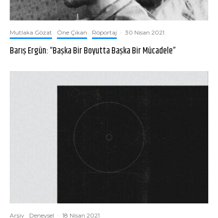
Mutlaka Gözat
Öne Çıkan
Röportaj
·
30 Nisan 2021
Barış Ergün: “Başka Bir Boyutta Başka Bir Mücadele”
Arşiv
Deneysel
·
18 Nisan 2021