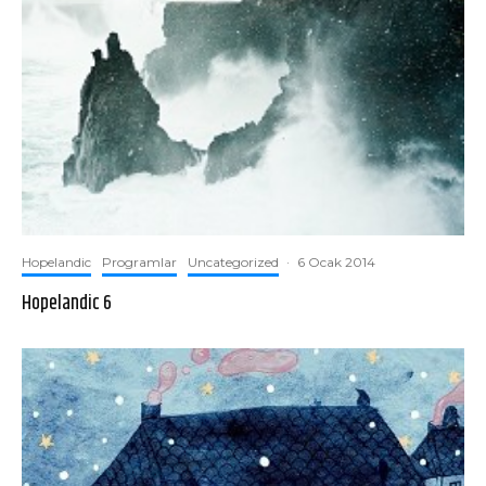
Hopelandic
Programlar
Uncategorized
·
6 Ocak 2014
Hopelandic 6