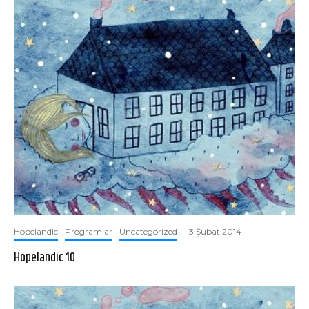
Hopelandic
Programlar
Uncategorized
·
3 Şubat 2014
Hopelandic 10