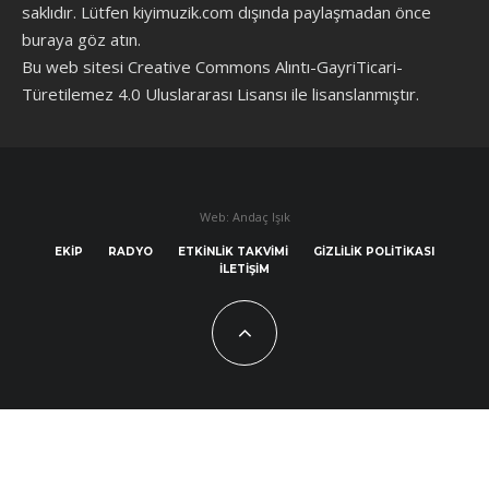
saklıdır. Lütfen kiyimuzik.com dışında paylaşmadan önce
buraya göz atın
.
Bu web sitesi Creative Commons Alıntı-GayriTicari-
Türetilemez 4.0 Uluslararası Lisansı ile lisanslanmıştır.
Web: Andaç Işık
EKIP
RADYO
ETKINLIK TAKVIMI
GIZLILIK POLITIKASI
İLETIŞIM