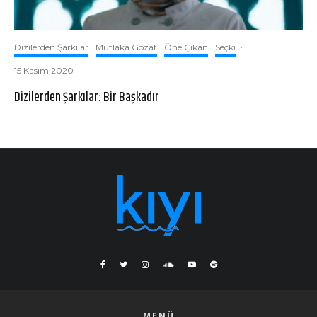
Dizilerden Şarkılar
Mutlaka Gözat
Öne Çıkan
Seçki
·
15 Kasım 2020
Dizilerden Şarkılar: Bir Başkadır
MENÜ