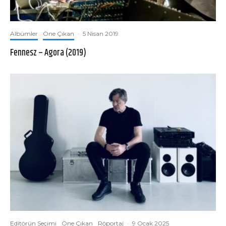
Albümler
Öne Çıkan
·
5 Nisan 2019
Fennesz – Agora (2019)
Editörün Seçimi
Öne Çıkan
Röportaj
·
9 Ocak 2025