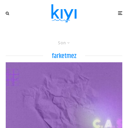
Son
farketmez