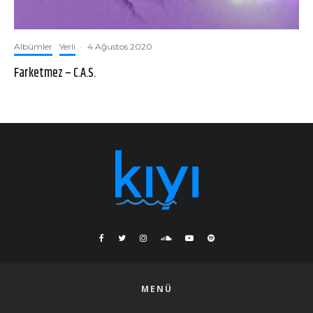
Albümler
Yerli
·
4 Ağustos 2020
Farketmez – C.A.S.
MENÜ