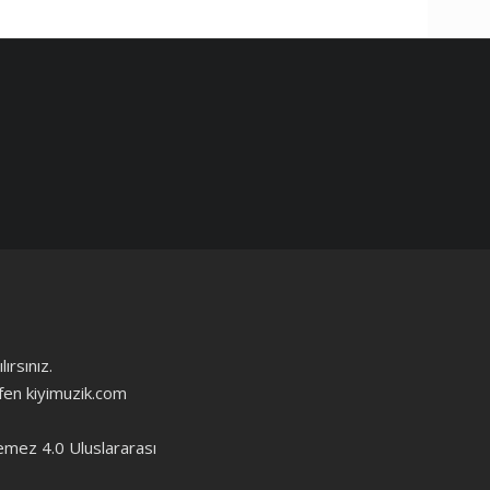
ırsınız.
ütfen kiyimuzik.com
emez 4.0 Uluslararası