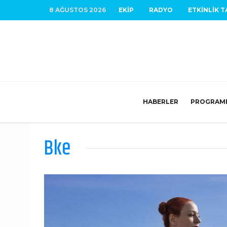
8 AĞUSTOS 2026
EKIP
RADYO
ETKINLIK T
HABERLER
PROGRAM
Bke