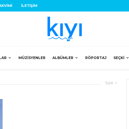
AKVIMI
İLETIŞIM
LAR
MÜZISYENLER
ALBÜMLER
RÖPORTAJ
SEÇKI
Son