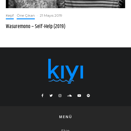
Keşif
Öne Çıkan
·
21 Mayıs 2019
Wasuremono – Self-Help (2019)
MENÜ
Ekip