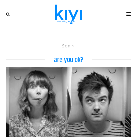
Son
are you ok?