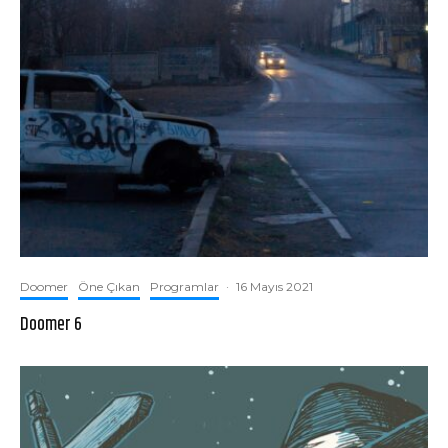
Doomer
Öne Çıkan
Programlar
·
16 Mayıs 2021
Doomer 6