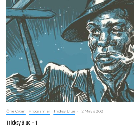
Öne Çıkan
Programlar
Tricksy Blue
·
12 Mayıs 2021
Tricksy Blue – 1