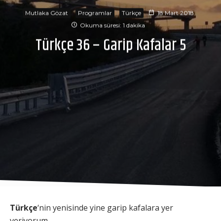
Mutlaka Gözat
Programlar
Türkçe
18 Mart 2018
Okuma süresi: 1 dakika
Türkçe 36 – Garip Kafalar 5
Türkçe
‘nin yenisinde yine garip kafalara yer
veriyorum.