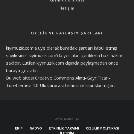
İletişim
ÜYELIK VE PAYLAŞIM ŞARTLARI
kiyimuzik.com’a üye olarak
buradaki şartları
kabul etmiş
sayılırsınız. kiyimuzik.com’da yer alan içeriklerin bazı hakları
saklıdır. Lütfen kiyimuzik.com dışında paylaşmadan önce
buraya göz atın
.
Bu web sitesi Creative Commons Alıntı-GayriTicari-
Türetilemez 4.0 Uluslararası Lisansı ile lisanslanmıştır.
Web: Andaç Işık
EKIP
RADYO
ETKINLIK TAKVIMI
GIZLILIK POLITIKASI
İLETIŞIM