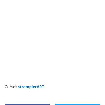
Görsel:
stremplerART