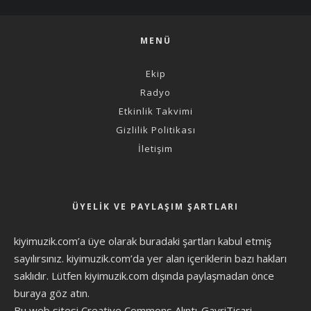
MENÜ
Ekip
Radyo
Etkinlik Takvimi
Gizlilik Politikası
İletişim
ÜYELIK VE PAYLAŞIM ŞARTLARI
kiyimuzik.com’a üye olarak
buradaki şartları
kabul etmiş
sayılırsınız. kiyimuzik.com’da yer alan içeriklerin bazı hakları
saklıdır. Lütfen kiyimuzik.com dışında paylaşmadan önce
buraya göz atın
.
Bu web sitesi Creative Commons Alıntı-GayriTicari-