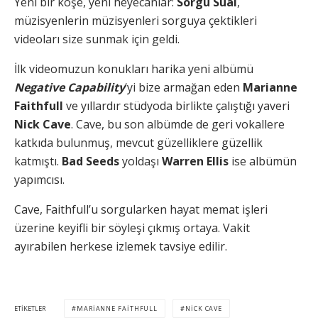
Yeni bir köşe, yeni heyecanlar:
Sorgu Sual
,
müzisyenlerin müzisyenleri sorguya çektikleri
videoları size sunmak için geldi.
İlk videomuzun konukları harika yeni albümü
Negative Capability
‘yi bize armağan eden
Marianne
Faithfull
ve yıllardır stüdyoda birlikte çalıştığı yaveri
Nick Cave
. Cave, bu son albümde de geri vokallere
katkıda bulunmuş, mevcut güzelliklere güzellik
katmıştı.
Bad Seeds
yoldaşı
Warren Ellis
ise albümün
yapımcısı.
Cave, Faithfull’u sorgularken hayat memat işleri
üzerine keyifli bir söyleşi çıkmış ortaya. Vakit
ayırabilen herkese izlemek tavsiye edilir.
ETIKETLER
MARIANNE FAITHFULL
NICK CAVE