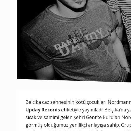
Belçika caz sahnesinin kötü çocukları Nordman
Upday
Records
etiketiyle yayımladı. Belçika’d
sıcak ve samimi gelen şehri Gent’te kurulan No
görmüş olduğumuz yenilikçi anlayışa sahip. Grup,