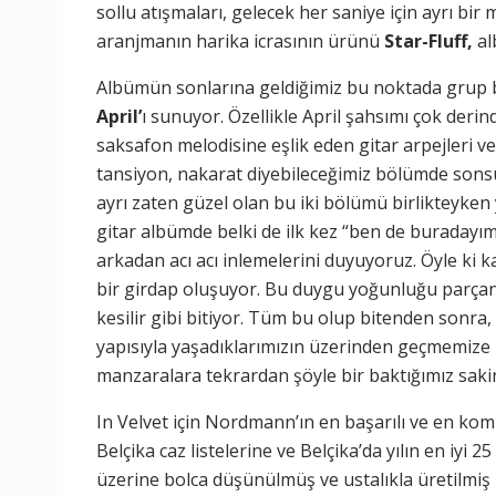
sollu atışmaları, gelecek her saniye için ayrı bi
aranjmanın harika icrasının ürünü
Star-Fluff,
al
Albümün sonlarına geldiğimiz bu noktada grup b
April’
ı sunuyor. Özellikle April şahsımı çok derind
saksafon melodisine eşlik eden gitar arpejleri ve
tansiyon, nakarat diyebileceğimiz bölümde sonsu
ayrı zaten güzel olan bu iki bölümü birlikteyken
gitar albümde belki de ilk kez “ben de buraday
arkadan acı acı inlemelerini duyuyoruz. Öyle ki k
bir girdap oluşuyor. Bu duygu yoğunluğu parçanı
kesilir gibi bitiyor. Tüm bu olup bitenden sonra
yapısıyla yaşadıklarımızın üzerinden geçmemiz
manzaralara tekrardan şöyle bir baktığımız saki
In Velvet için Nordmann’ın en başarılı ve en k
Belçika caz listelerine ve Belçika’da yılın en iyi
üzerine bolca düşünülmüş ve ustalıkla üretilmiş 