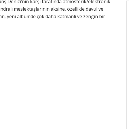
anş Denizi’nin karşı tarafında atmosferik/elektronik
ondralı meslektaşlarının aksine, özellikle davul ve
, yeni albümde çok daha katmanlı ve zengin bir