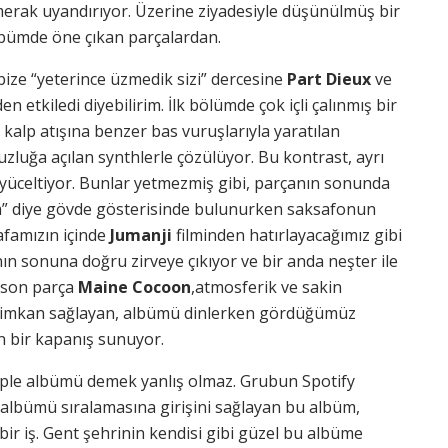
r merak uyandırıyor. Üzerine ziyadesiyle düşünülmüş bir
bümde öne çıkan parçalardan.
ize “yeterince üzmedik sizi” dercesine
Part Dieux
ve
en etkiledi diyebilirim. İlk bölümde çok içli çalınmış bir
 kalp atışına benzer bas vuruşlarıyla yaratılan
zluğa açılan synthlerle çözülüyor. Bu kontrast, ayrı
 yüceltiyor. Bunlar yetmezmiş gibi, parçanın sonunda
ım” diye gövde gösterisinde bulunurken saksafonun
afamızın içinde
Jumanji
filminden hatırlayacağımız gibi
n sonuna doğru zirveye çıkıyor ve bir anda neşter ile
, son parça
Maine Cocoon
,atmosferik ve sakin
e imkan sağlayan, albümü dinlerken gördüğümüz
n bir kapanış sunuyor.
omple albümü demek yanlış olmaz. Grubun Spotify
 25 albümü sıralamasına girişini sağlayan bu albüm,
bir iş. Gent şehrinin kendisi gibi güzel bu albüme