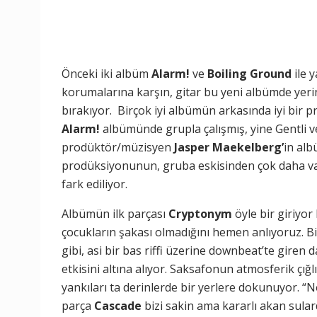
Önceki iki albüm
Alarm!
ve
Boiling Ground
ile 
korumalarına karşın, gitar bu yeni albümde yer
bırakıyor. Birçok iyi albümün arkasında iyi bir 
Alarm!
albümünde grupla çalışmış, yine Gentli 
prodüktör/müzisyen
Jasper Maekelberg’
in alb
prodüksiyonunun, gruba eskisinden çok daha vars
fark ediliyor.
Albümün ilk parçası
Cryptonym
öyle bir giriyor 
çocukların şakası olmadığını hemen anlıyoruz. B
gibi, asi bir bas riffi üzerine downbeat’te giren 
etkisini altına alıyor. Saksafonun atmosferik çığ
yankıları ta derinlerde bir yerlere dokunuyor. “N
parça
Cascade
bizi sakin ama kararlı akan sula