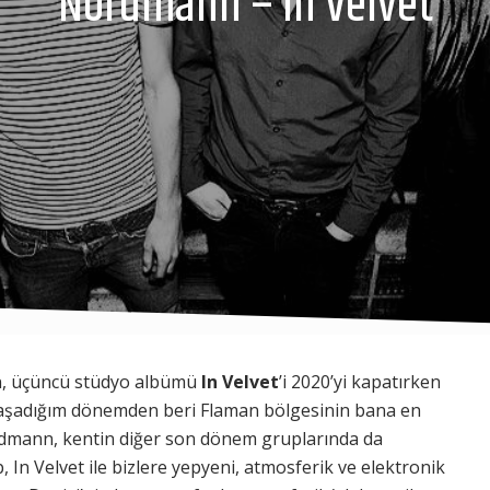
Nordmann – In Velvet
n, üçüncü stüdyo albümü
In Velvet
’i 2020’yi kapatırken
a yaşadığım dönemden beri Flaman bölgesinin bana en
rdmann, kentin diğer son dönem gruplarında da
 In Velvet ile bizlere yepyeni, atmosferik ve elektronik