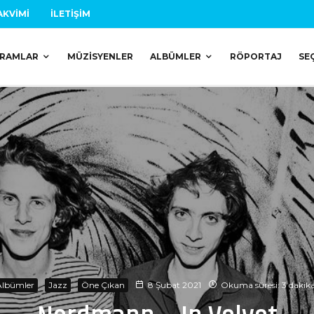
AKVIMI
İLETIŞIM
RAMLAR
MÜZISYENLER
ALBÜMLER
RÖPORTAJ
SE
Albümler
Jazz
Öne Çıkan
8 Şubat 2021
Okuma süresi: 3 dakik