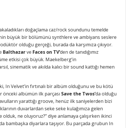
yakaladıkları doğaçlama caz/rock soundunu temelde
inin büyük bir bölümünü synthlere ve ambiyans seslere
prodüktör olduğu gerçeği, burada da karşımıza çıkıyor.
ve
Balthazar
ve
Faces on TV’
den de tanıdığımız
üme etkisi çok büyük. Maekelberg’in
ıl, sinematik ve akılda kalıcı bir sound kattığı hemen
ki, In Velvet’in fırtınalı bir albüm olduğunu ve bu kötü
ir önceki albümün ilk parçası
Save the Twos’
da olduğu
davulların yarattığı groove, henüz ilk saniyelerden bizi
lıklarının duvarlardan seke seke kulağımıza gelen
e olduk, ne oluyoruz?” diye anlamaya çalışırken ikinci
rda bambaşka diyarlara taşıyor. Bu parçada grubun In