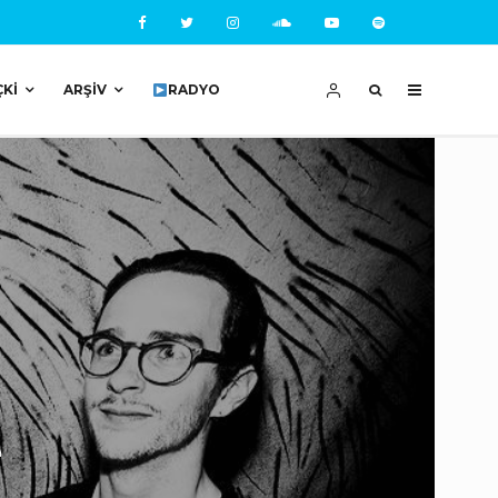
ÇKI
ARŞIV
RADYO
a