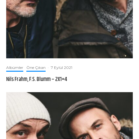
Albümler
Öne Çıkan
·
7 Eylül 2021
Nils Frahm, F.S. Blumm – 2X1=4