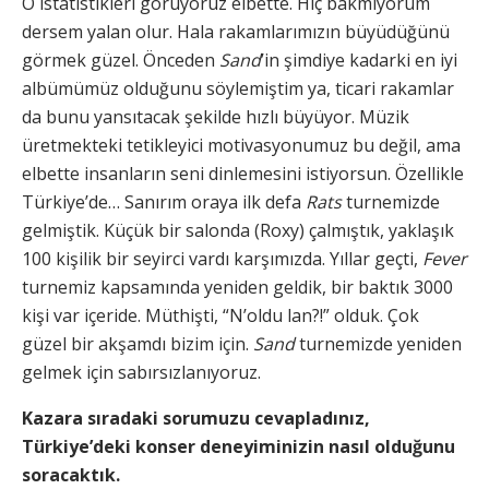
O istatistikleri görüyoruz elbette. Hiç bakmıyorum
dersem yalan olur. Hala rakamlarımızın büyüdüğünü
görmek güzel. Önceden
Sand
’in şimdiye kadarki en iyi
albümümüz olduğunu söylemiştim ya, ticari rakamlar
da bunu yansıtacak şekilde hızlı büyüyor. Müzik
üretmekteki tetikleyici motivasyonumuz bu değil, ama
elbette insanların seni dinlemesini istiyorsun. Özellikle
Türkiye’de… Sanırım oraya ilk defa
Rats
turnemizde
gelmiştik. Küçük bir salonda (Roxy) çalmıştık, yaklaşık
100 kişilik bir seyirci vardı karşımızda. Yıllar geçti,
Fever
turnemiz kapsamında yeniden geldik, bir baktık 3000
kişi var içeride. Müthişti, “N’oldu lan?!” olduk. Çok
güzel bir akşamdı bizim için.
Sand
turnemizde yeniden
gelmek için sabırsızlanıyoruz.
Kazara sıradaki sorumuzu cevapladınız,
Türkiye’deki konser deneyiminizin nasıl olduğunu
soracaktık.