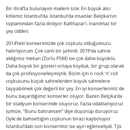
Bir itirafta bulunayım madem size: En büyük alıcı
kitlemiz İstanbul’da. İstanbul’da insanlar Belçika’nın
toplamından fazla dinliyor Balthazar’ı. İnanılmaz bir
şey cidden.
2014’teki konserimizde çok coşkulu olduğumuzu
hatırlıyorum. Çok canlı bir şehirdi. 2019’da sahne
aldığımız mekan (Zorlu PSM) ise çok daha büyüktü.
Daha büyük bir gösteri ortaya koyduk, bir grup olarak
da çok profesyonelleşmiştik. Bizim için o rock ‘n’ roll
coşkusunu küçük sahnelerden büyük sahnelere
taşıyabilmek çok değerli bir şey. En iyi konserlerimiz de
bunu başardığımız konserler oluyor. Bazen Belçika’da
bir stadyum konserinde oluyoruz. Fazla odaklanıyoruz
işimize, “Bunu batıramam” diye düşünüp duruyoruz.
Öyle de bahsettiğim coşkunun birazı kayboluyor.
İstanbul’daki son konserimiz ise aşırı eğlenceliydi. Tjis