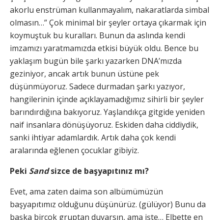
akorlu enstrüman kullanmayalım, nakaratlarda simbal
olmasın…” Çok minimal bir şeyler ortaya çıkarmak için
koymuştuk bu kuralları. Bunun da aslında kendi
imzamızı yaratmamızda etkisi büyük oldu. Bence bu
yaklaşım bugün bile şarkı yazarken DNA’mızda
geziniyor, ancak artık bunun üstüne pek
düşünmüyoruz. Sadece durmadan şarkı yazıyor,
hangilerinin içinde açıklayamadığımız sihirli bir şeyler
barındırdığına bakıyoruz. Yaşlandıkça gitgide yeniden
naif insanlara dönüşüyoruz. Eskiden daha ciddiydik,
sanki ihtiyar adamlardık. Artık daha çok kendi
aralarında eğlenen çocuklar gibiyiz.
Peki
Sand
sizce de başyapıtınız mı?
Evet, ama zaten daima son albümümüzün
başyapıtımız olduğunu düşünürüz. (gülüyor) Bunu da
başka birçok gruptan duyarsın, ama işte… Elbette en