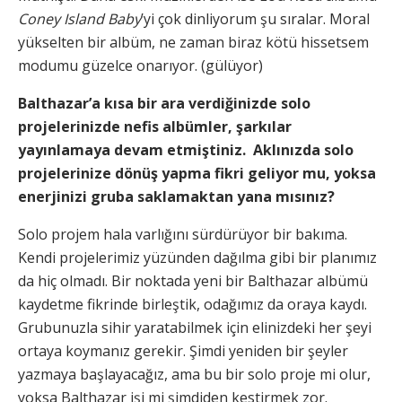
Coney Island Baby
’yi çok dinliyorum şu sıralar. Moral
yükselten bir albüm, ne zaman biraz kötü hissetsem
modumu güzelce onarıyor. (gülüyor)
Balthazar’a kısa bir ara verdiğinizde solo
projelerinizde nefis albümler, şarkılar
yayınlamaya devam etmiştiniz. Aklınızda solo
projelerinize dönüş yapma fikri geliyor mu, yoksa
enerjinizi gruba saklamaktan yana mısınız?
Solo projem hala varlığını sürdürüyor bir bakıma.
Kendi projelerimiz yüzünden dağılma gibi bir planımız
da hiç olmadı. Bir noktada yeni bir Balthazar albümü
kaydetme fikrinde birleştik, odağımız da oraya kaydı.
Grubunuzla sihir yaratabilmek için elinizdeki her şeyi
ortaya koymanız gerekir. Şimdi yeniden bir şeyler
yazmaya başlayacağız, ama bu bir solo proje mi olur,
yoksa Balthazar işi mi şimdiden kestirmek zor.