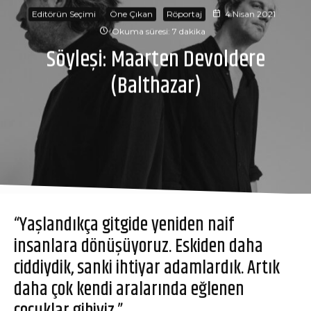
Editörün Seçimi
Öne Çıkan
Röportaj
4 Nisan 2021
Okuma süresi: 7 dakika
Söyleşi: Maarten Devoldere
(Balthazar)
“Yaşlandıkça gitgide yeniden naif
insanlara dönüşüyoruz. Eskiden daha
ciddiydik, sanki ihtiyar adamlardık. Artık
daha çok kendi aralarında eğlenen