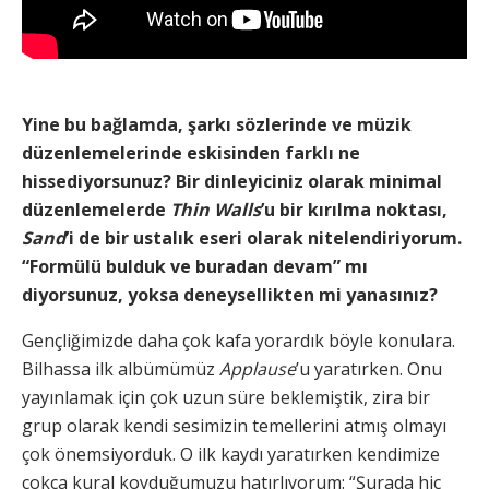
Yine bu bağlamda, şarkı sözlerinde ve müzik
düzenlemelerinde eskisinden farklı ne
hissediyorsunuz? Bir dinleyiciniz olarak minimal
düzenlemelerde
Thin Walls
’u bir kırılma noktası,
Sand
’i de bir ustalık eseri olarak nitelendiriyorum.
“Formülü bulduk ve buradan devam” mı
diyorsunuz, yoksa deneysellikten mi yanasınız?
Gençliğimizde daha çok kafa yorardık böyle konulara.
Bilhassa ilk albümümüz
Applause
’u yaratırken. Onu
yayınlamak için çok uzun süre beklemiştik, zira bir
grup olarak kendi sesimizin temellerini atmış olmayı
çok önemsiyorduk. O ilk kaydı yaratırken kendimize
çokça kural koyduğumuzu hatırlıyorum: “Şurada hiç