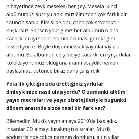
nihayetinde zevk meselesi her şey. Mesela ikinci
albümümüz
Rats
şu anki müziğimizden çok farklı bir
sound’a sahip. Kimisi de onu daha çok sevecektir
kuşkusuz. Şahsen yaptığımız her albümün o ana
kadarki en iyi sanat eserimiz olması gerektiğini
hissediyoruz. Böyle düşünmezsek yayınlamayız o
albümü. Bu albümün de şimdiye kadarki en iyi şarkılar
koleksiyonumuz olduğuna inanmasaydık hemen
paylaşmaz, üstünde biraz daha çalışırdık.
Yola ilk çıktığınızda ürettiğiniz şarkılar
dinleyicinize nasıl ulaşıyordu? O zamanki albüm
yayın mecraları ve yayın stratejileriyle bugünkü
dönem arasında sizce nasıl bir fark var?
Bilemedim. Müzik yayınlamaya 2010’da başladık.
İnsanlar CD almayı bırakmıştı o sıralar. Müzik
endüstrisinde çokça paranın döndüğü, altın yıllar