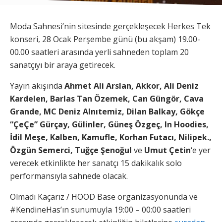
Moda Sahnesi’nin sitesinde gerçekleşecek Herkes Tek
konseri, 28 Ocak Perşembe günü (bu akşam) 19.00-
00.00 saatleri arasında yerli sahneden toplam 20
sanatçıyı bir araya getirecek.
Yayın akışında
Ahmet Ali Arslan, Akkor, Ali Deniz
Kardelen, Barlas Tan Özemek, Can Güngör, Cava
Grande, MC Deniz Alnıtemiz, Dilan Balkay, Gökçe
“ÇeÇe” Gürçay, Gülinler, Güneş Özgeç, In Hoodies,
İdil Meşe, Kalben, Kamufle, Korhan Futacı, Nilipek.,
Özgün Semerci, Tuğçe Şenoğul
ve
Umut Çetin
‘e yer
verecek etkinlikte her sanatçı 15 dakikalık solo
performansıyla sahnede olacak.
Olmadı Kaçarız / HOOD Base organizasyonunda ve
#KendineHas’ın sunumuyla 19:00 – 00:00 saatleri