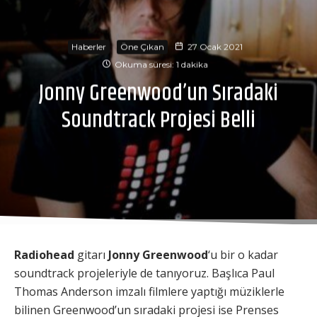
Haberler
Öne Çıkan
27 Ocak 2021
Okuma süresi: 1 dakika
Jonny Greenwood’un Sıradaki
Soundtrack Projesi Belli
Radiohead
gitarı
Jonny Greenwood
‘u bir o kadar
soundtrack projeleriyle de tanıyoruz. Başlıca Paul
Thomas Anderson imzalı filmlere yaptığı müziklerle
bilinen Greenwood’un sıradaki projesi ise Prenses