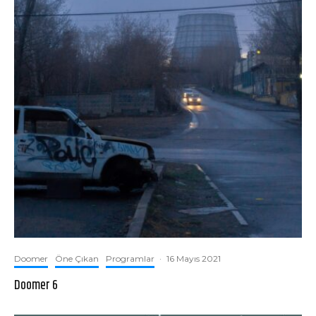
Doomer
Öne Çıkan
Programlar
·
16 Mayıs 2021
Doomer 6