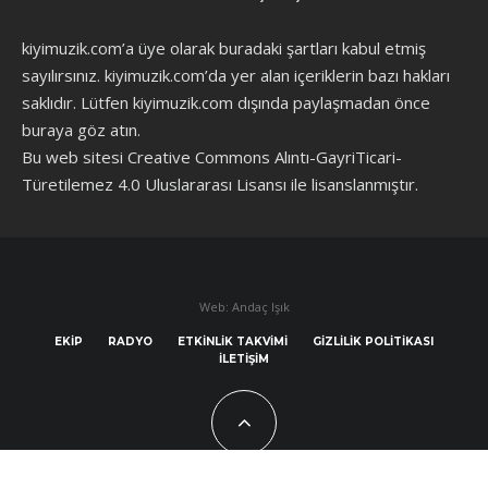
kiyimuzik.com’a üye olarak
buradaki şartları
kabul etmiş
sayılırsınız. kiyimuzik.com’da yer alan içeriklerin bazı hakları
saklıdır. Lütfen kiyimuzik.com dışında paylaşmadan önce
buraya göz atın
.
Bu web sitesi Creative Commons Alıntı-GayriTicari-
Türetilemez 4.0 Uluslararası Lisansı ile lisanslanmıştır.
Web: Andaç Işık
EKIP
RADYO
ETKINLIK TAKVIMI
GIZLILIK POLITIKASI
İLETIŞIM