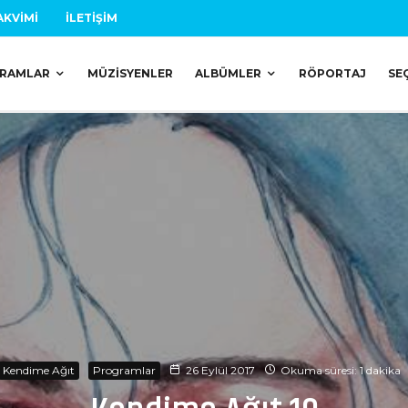
AKVIMI
İLETIŞIM
RAMLAR
MÜZISYENLER
ALBÜMLER
RÖPORTAJ
SE
Kendime Ağıt
Programlar
26 Eylül 2017
Okuma süresi: 1 dakika