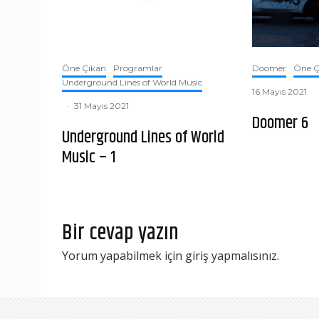
Öne Çıkan
Programlar
Doomer
Öne Ç
Underground Lines of World Music
16 Mayıs 2021
·
31 Mayıs 2021
Doomer 6
Underground Lines of World
Music – 1
Bir cevap yazın
Yorum yapabilmek için
giriş yapmalısınız
.