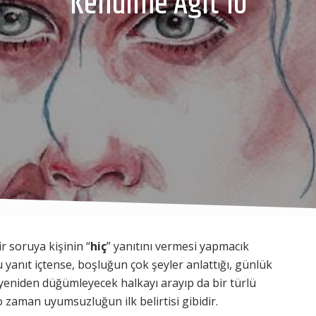
Kendime Ağıt 10
 soruya kişinin “
hiç
” yanıtını vermesi yapmacık
bu yanıt içtense, boşluğun çok şeyler anlattığı, günlük
 yeniden düğümleyecek halkayı arayıp da bir türlü
 zaman uyumsuzluğun ilk belirtisi gibidir.