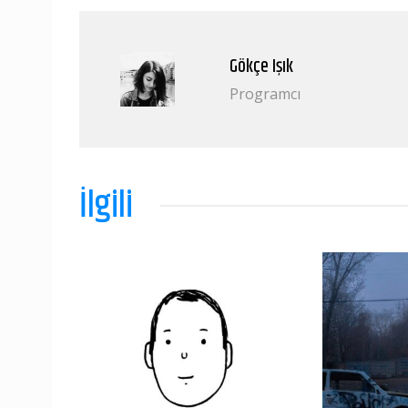
Gökçe Işık
Programcı
İlgili