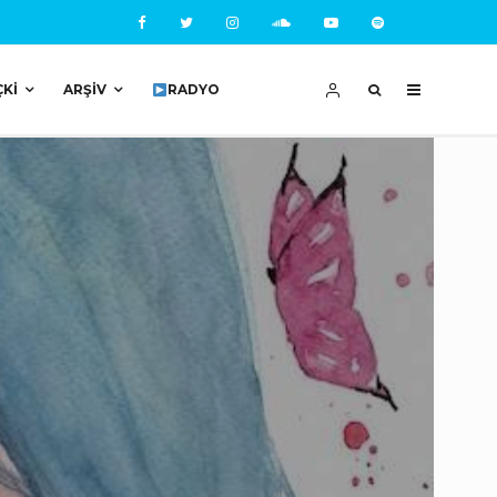
ÇKI
ARŞIV
RADYO