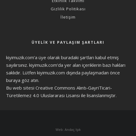
Etkinlik Takvimi
Gizlilik Politikası
İletişim
ÜYELIK VE PAYLAŞIM ŞARTLARI
kiyimuzik.com’a üye olarak
buradaki şartları
kabul etmiş
sayılırsınız. kiyimuzik.com’da yer alan içeriklerin bazı hakları
saklıdır. Lütfen kiyimuzik.com dışında paylaşmadan önce
buraya göz atın
.
Bu web sitesi Creative Commons Alıntı-GayriTicari-
Türetilemez 4.0 Uluslararası Lisansı ile lisanslanmıştır.
Web: Andaç Işık