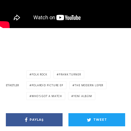
FOLK ROCK
FRANK TURNER
ETIKETLER
POLAROID PICTURE EP
THE MODERN LEPER
WHO'S GOT A MATCH
YENI ALBÜM
PAYLAŞ
TWEET