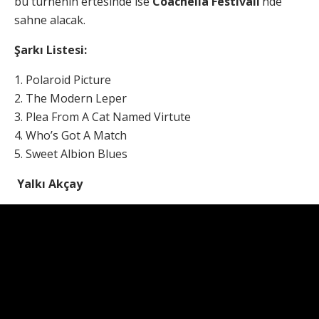
bu turnenin ertesinde ise
Coachella Festivali’
nde
sahne alacak.
Şarkı Listesi:
1. Polaroid Picture
2. The Modern Leper
3. Plea From A Cat Named Virtute
4. Who’s Got A Match
5. Sweet Albion Blues
Yalkı Akçay