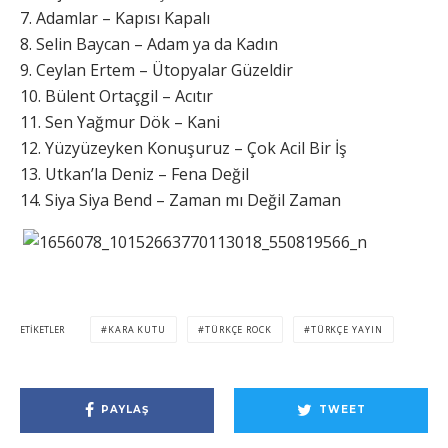
7. Adamlar – Kapısı Kapalı
8. Selin Baycan – Adam ya da Kadın
9. Ceylan Ertem – Ütopyalar Güzeldir
10. Bülent Ortaçgil – Acıtır
11. Sen Yağmur Dök – Kani
12. Yüzyüzeyken Konuşuruz – Çok Acil Bir İş
13. Utkan’la Deniz – Fena Değil
14. Siya Siya Bend – Zaman mı Değil Zaman
ETIKETLER
KARA KUTU
TÜRKÇE ROCK
TÜRKÇE YAYIN
PAYLAŞ
TWEET