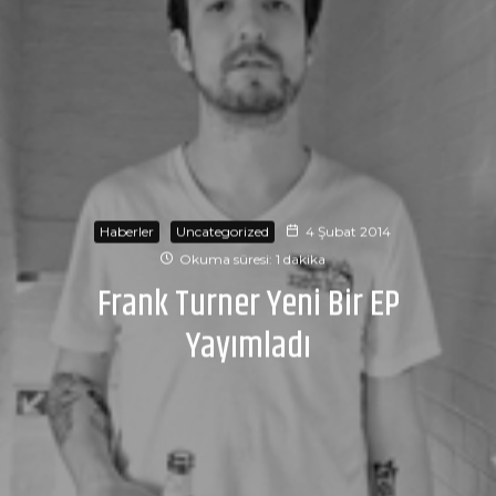
Haberler
Uncategorized
4 Şubat 2014
Okuma süresi: 1 dakika
Frank Turner Yeni Bir EP
Yayımladı