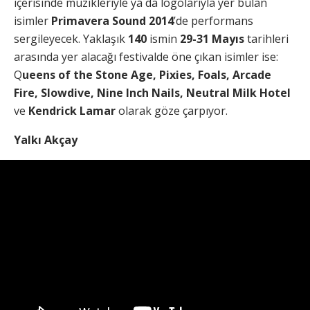
içerisinde müzikleriyle ya da logolarıyla yer bulan
isimler
Primavera Sound 2014
’de performans
sergileyecek. Yaklaşık
140
ismin
29-31 Mayıs
tarihleri
arasında yer alacağı festivalde öne çıkan isimler ise:
Q
ueens of the Stone Age, Pixies, Foals, Arcade
Fire, Slowdive, Nine Inch Nails, Neutral Milk Hotel
ve
Kendrick Lamar
olarak göze çarpıyor.
Yalkı Akçay