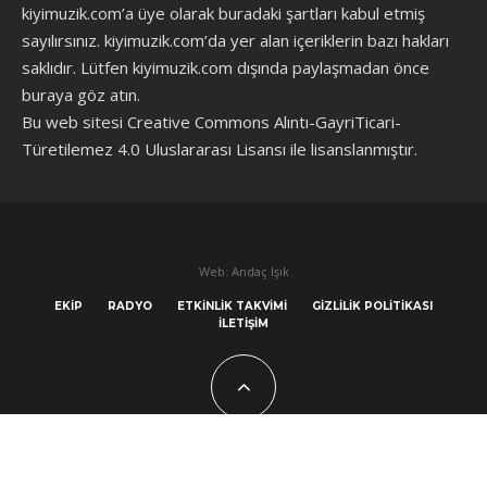
kiyimuzik.com’a üye olarak
buradaki şartları
kabul etmiş
sayılırsınız. kiyimuzik.com’da yer alan içeriklerin bazı hakları
saklıdır. Lütfen kiyimuzik.com dışında paylaşmadan önce
buraya göz atın
.
Bu web sitesi Creative Commons Alıntı-GayriTicari-
Türetilemez 4.0 Uluslararası Lisansı ile lisanslanmıştır.
Web: Andaç Işık
EKIP
RADYO
ETKINLIK TAKVIMI
GIZLILIK POLITIKASI
İLETIŞIM