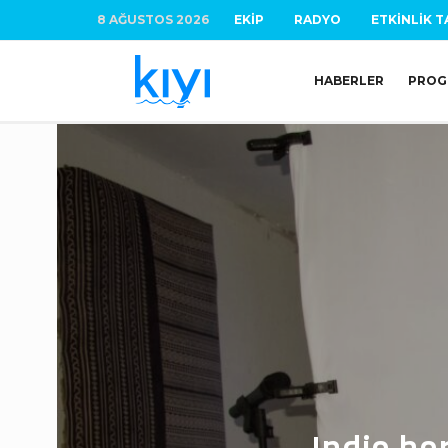
8 AĞUSTOS 2026
EKIP
RADYO
ETKINLIK T
HABERLER
PROG