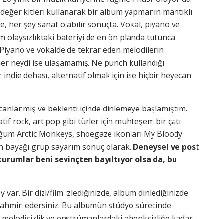
eşdeğer kitleri kullanarak bir albüm yapmanın mantıklı
 her şey sanat olabilir sonuçta. Vokal, piyano ve
m olaysızlıktaki bateriyi de en ön planda tutunca
 Piyano ve vokalde de tekrar eden melodilerin
er neydi ise ulaşamamış. Ne punch kullandığı
r indie dehası, alternatif olmak için ise hiçbir heyecan
nlanmış ve beklenti içinde dinlemeye başlamıştım.
if rock, art pop gibi türler için muhteşem bir çatı
duğum Arctic Monkeys, shoegaze ikonları My Bloody
pan bayağı grup sayarım sonuç olarak.
Deneysel ve post
urumlar beni sevinçten bayıltıyor olsa da, bu
var. Bir dizi/film izlediğinizde, albüm dinlediğinizde
ok tahmin edersiniz. Bu albümün stüdyo sürecinde
i melodisizlik ve enstrümanlardaki ahenksizliğe kadar