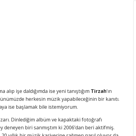
 alıp işe daldığımda ise yeni tanıştığım
Tirzah
‘ın
ünümüzde herkesin müzik yapabileceğinin bir kanıtı.
a ise başlamak bile istemiyorum.
 yazarı. Dinlediğim albüm ve kapaktaki fotoğrafı
ey deneyen biri sanmıştım ki 2006’dan beri aktifmiş.
0 yıllık bir müzik kariyerine rağmen nasıl oluyor da