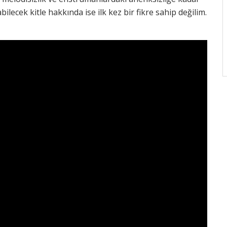
bilecek kitle hakkında ise ilk kez bir fikre sahip değilim.