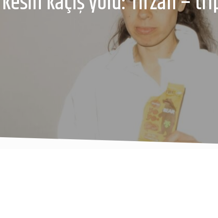
rkesin kaçış yolu: Tirzah – tr