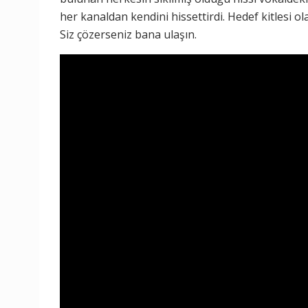
her kanaldan kendini hissettirdi. Hedef kitlesi ola
Siz çözerseniz bana ulaşın.