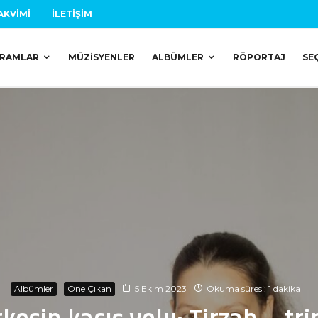
AKVIMI
İLETIŞIM
RAMLAR
MÜZISYENLER
ALBÜMLER
RÖPORTAJ
SE
Albümler
Öne Çıkan
5 Ekim 2023
Okuma süresi: 1 dakika