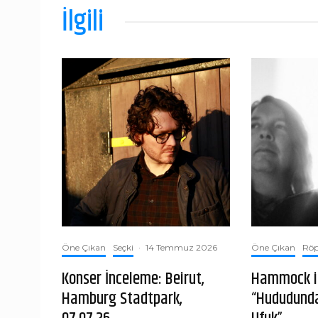
İlgili
Öne Çıkan
Seçki
·
14 Temmuz 2026
Öne Çıkan
Röp
Konser İnceleme: Beirut,
Hammock il
Hamburg Stadtpark,
“Hududunda