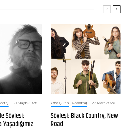
ortaj
·
21 Mayıs 2026
Öne Çıkan
Röportaj
·
27 Mart 2026
e Söyleşi:
Söyleşi: Black Country, New
 Yaşadığımız
Road