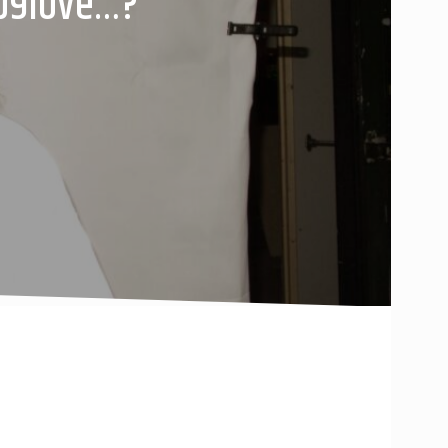
ip9love…?