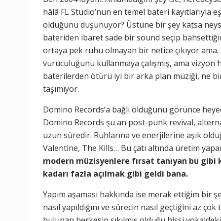
hâlâ FL Studio’nun en temel bateri kayıtlarıyla 
olduğunu düşünüyor? Üstüne bir şey katsa neyse,
bateriden ibaret sade bir sound seçip bahsettiği
ortaya pek ruhu olmayan bir netice çıkıyor ama.
vuruculuğunu kullanmaya çalışmış, ama vizyon h
baterilerden ötürü iyi bir arka plan müziği, ne bi
taşımıyor.
Domino Records’a bağlı olduğunu görünce heyeca
Domino Records şu an post-punk revival, alternat
uzun süredir. Ruhlarına ve enerjilerine aşık ol
Valentine, The Kills… Bu çatı altında üretim ya
modern müzisyenlere fırsat tanıyan bu gibi k
kadarı fazla açılmak gibi geldi bana.
Yapım aşaması hakkında ise merak ettiğim bir şey 
nasıl yapıldığını ve sürecin nasıl geçtiğini az ç
bulunan herkesin sıkılmış olduğu hissi vokaldek