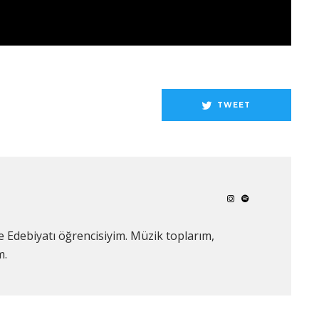
TWEET
 ve Edebiyatı öğrencisiyim. Müzik toplarım,
m.