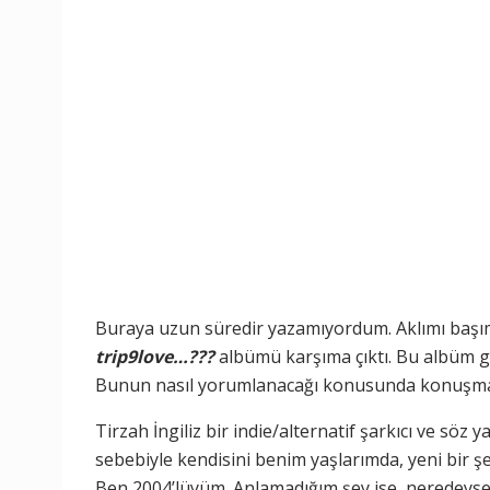
Buraya uzun süredir yazamıyordum. Aklımı başıma
trip9love…???
albümü karşıma çıktı. Bu albüm g
Bunun nasıl yorumlanacağı konusunda konuşmay
Tirzah İngiliz bir indie/alternatif şarkıcı ve söz
sebebiyle kendisini benim yaşlarımda, yeni bir ş
Ben 2004’lüyüm. Anlamadığım şey ise, neredeyse 2