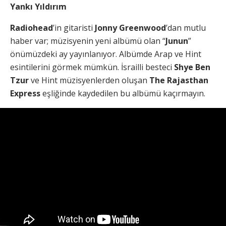
Yankı Yıldırım
Radiohead
’in gitaristi
Jonny Greenwood
’dan mutlu
haber var; müzisyenin yeni albümü olan “
Junun
”
önümüzdeki ay yayınlanıyor. Albümde Arap ve Hint
esintilerini görmek mümkün. İsrailli besteci
Shye Ben
Tzur
ve Hint müzisyenlerden oluşan
The Rajasthan
Express
eşliğinde kaydedilen bu albümü kaçırmayın.