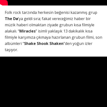
Folk rock tarzında herkesin beğenisi kazanmış grup
The Dø
’ya geldi sıra; fakat vereceğimiz haber bir
müzik haberi olmaktan ziyade grubun kısa filmiyle
alakalı. “
Miracles
” isimli yaklaşık 13 dakikalık kısa
filmiyle karşımıza çıkmaya hazırlanan grubun filmi, son
albümleri “
Shake Shook Shaken
”den yoğun izler
taşıyor.