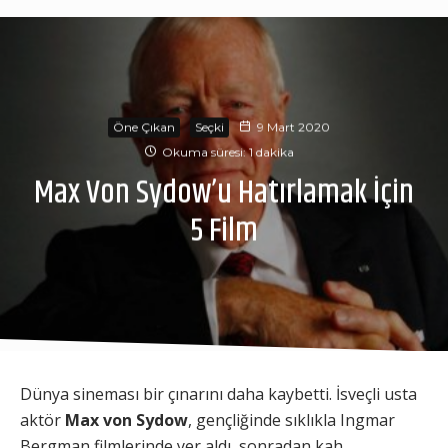
Öne Çıkan
Seçki
9 Mart 2020
Okuma süresi: 1 dakika
Max Von Sydow’u Hatırlamak İçin
5 Film
Dünya sineması bir çınarını daha kaybetti. İsveçli usta
aktör
Max von Sydow
, gençliğinde sıklıkla Ingmar
Bergman filmlerinde yer aldı, sonradan kah