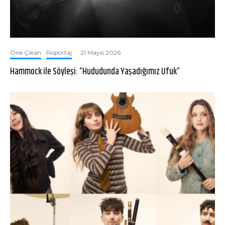
Öne Çıkan
Röportaj
·
21 Mayıs 2026
Hammock ile Söyleşi: “Hududunda Yaşadığımız Ufuk”