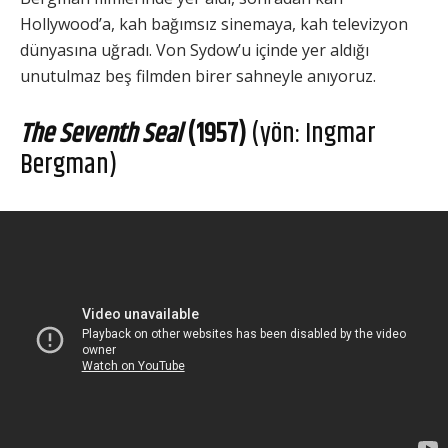
Hollywood’a, kah bağımsız sinemaya, kah televizyon
dünyasına uğradı. Von Sydow’u içinde yer aldığı
unutulmaz beş filmden birer sahneyle anıyoruz.
The Seventh Seal
(1957)
(yön: Ingmar
Bergman)