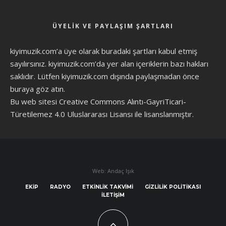
ÜYELIK VE PAYLAŞIM ŞARTLARI
kiyimuzik.com’a üye olarak
buradaki şartları
kabul etmiş
sayılırsınız. kiyimuzik.com’da yer alan içeriklerin bazı hakları
saklıdır. Lütfen kiyimuzik.com dışında paylaşmadan önce
buraya göz atın
.
Bu web sitesi Creative Commons Alıntı-GayriTicari-
Türetilemez 4.0 Uluslararası Lisansı ile lisanslanmıştır.
Web: Andaç Işık
EKIP
RADYO
ETKINLIK TAKVIMI
GIZLILIK POLITIKASI
İLETIŞIM