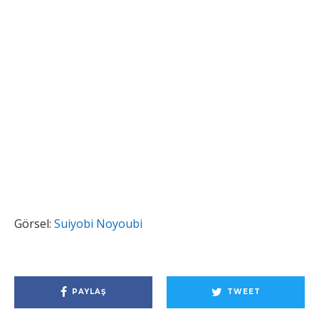
Görsel:
Suiyobi Noyoubi
PAYLAŞ
TWEET