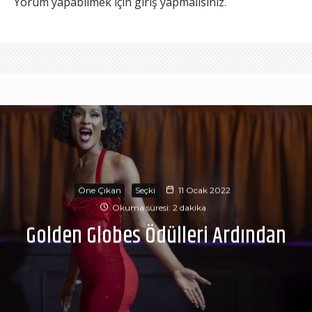
Yorum yapabilmek için
giriş yapmalısınız
.
Öne Çıkan
Seçki
11 Ocak 2022
Okuma süresi: 2 dakika
Golden Globes Ödülleri Ardından