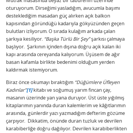
Mutfak masasında beyaz bir taburenin üzerinde
oturuyorum. Dirseğimi yasladığım, avucumla başımı
desteklediğim masadan güç alırken açık balkon
kapısından göründüğü kadarıyla gökyüzünden geçen
bulutları izliyorum. O sırada kulağım arkada çalan
şarkıya kesiliyor.
“Başka Türlü Bir Şey”
şarkısı çalmaya
başlıyor. Şarkının içinden dışına doğru açık kalan iki
kapı arasında cereyanda kalıyorum. Üşüsem de ağır
basan kafamla birlikte bedenimi olduğum yerden
kaldırmak istemiyorum.
Biraz önce okumayı bıraktığım
“Düğümlere Üfleyen
Kadınlar”
[1]
kitabı ve soğumuş yarım fincan çay,
masanın üzerinde yan yana duruyor. Üst üste yığılmış
kitaplarımın yanında duran kalemlerim ve kâğıtlarımın
arasında, günlerdir yazı yazmadığım defterim gözüme
çarpıyor. Dikkatim, önünde duran tuzluk ve devrilen
karabiberliğe doğru dağılıyor. Devrilen karabiberlikten