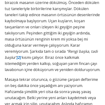
birazcık masanın üzerine dökülmüş. Önceden dökülen
tuz taneleriyle birbirilerine karışmışlar. Dökülen
taneleri takip edince masanın örtüsünün desenlerinde
kaybolmaya başlıyorum. Uçan kuşların, koşan
tavşanların ve onları izleyen iki geyiğin peşine
takılıyorum. Peşinden gittiğim iki geyiğin ardında,
masa örtüsünün renginin krem mi yoksa bej mi
olduğuna karar vermeye çalışıyorum. Karar
veremiyorum. Şarkıda tam o sırada
“Rengi başka, tadı
başka”
[2]
kısmı çalıyor. Biraz önce kalkmak
istemediğim yerden kalkıp, soğuyan yarım fincan çayı
lavabonun içine döküyorum ve yeniden dolduruyorum.
Masaya tekrar oturunca, o gözüme çarpan defterime
on beş dakika önce yaşadığım anı yazıyorum.
Hafızamda şimdilik yeri olsa da sonra yavaş yavaş
unutacağım. Belki yerine yeni anları kaydetmek veya
yer açmak için silip, unutacağım. Aslında hafızamın