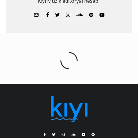
Kıyı Müzik editoryal hesabı.