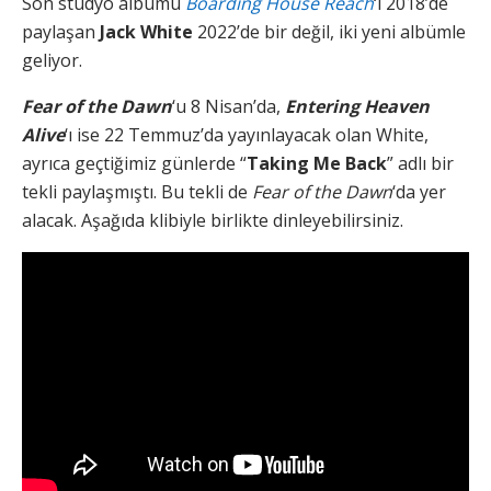
Son stüdyo albümü
Boarding House Reach
‘i 2018’de
paylaşan
Jack White
2022’de bir değil, iki yeni albümle
geliyor.
Fear of the Dawn
‘u 8 Nisan’da,
Entering Heaven
Alive
‘ı ise 22 Temmuz’da yayınlayacak olan White,
ayrıca geçtiğimiz günlerde “
Taking Me Back
” adlı bir
tekli paylaşmıştı. Bu tekli de
Fear of the Dawn
‘da yer
alacak. Aşağıda klibiyle birlikte dinleyebilirsiniz.