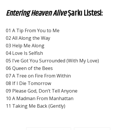
Entering Heaven Alive
Şarkı Listesi:
01 A Tip From You to Me
02 All Along the Way
03 Help Me Along
04 Love Is Selfish
05 I’ve Got You Surrounded (With My Love)
06 Queen of the Bees
07 A Tree on Fire From Within
08 If I Die Tomorrow
09 Please God, Don’t Tell Anyone
10 A Madman From Manhattan
11 Taking Me Back (Gently)