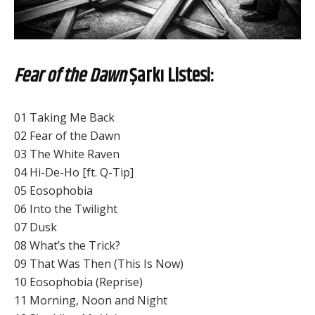
Fear of the Dawn
Şarkı Listesi:
01 Taking Me Back
02 Fear of the Dawn
03 The White Raven
04 Hi-De-Ho [ft. Q-Tip]
05 Eosophobia
06 Into the Twilight
07 Dusk
08 What’s the Trick?
09 That Was Then (This Is Now)
10 Eosophobia (Reprise)
11 Morning, Noon and Night