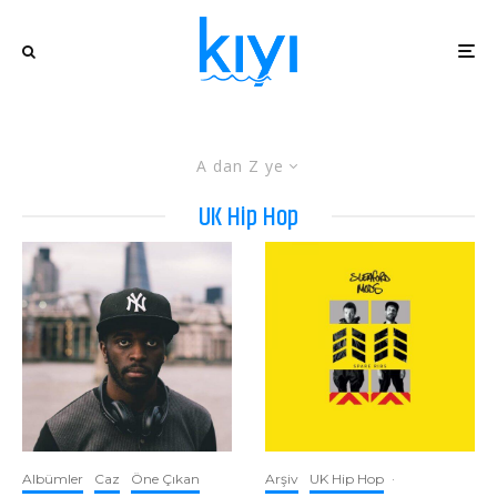
A dan Z ye
UK Hip Hop
Albümler
Caz
Öne Çıkan
Arşiv
UK Hip Hop
·