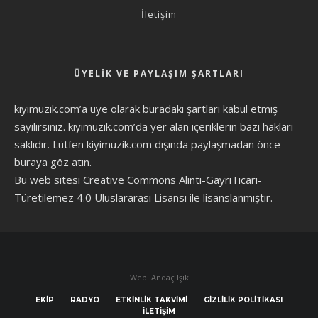
İletişim
ÜYELIK VE PAYLAŞIM ŞARTLARI
kiyimuzik.com’a üye olarak
buradaki şartları
kabul etmiş
sayılırsınız. kiyimuzik.com’da yer alan içeriklerin bazı hakları
saklıdır. Lütfen kiyimuzik.com dışında paylaşmadan önce
buraya göz atın
.
Bu web sitesi Creative Commons Alıntı-GayriTicari-
Türetilemez 4.0 Uluslararası Lisansı ile lisanslanmıştır.
Web: Andaç Işık
EKIP
RADYO
ETKINLIK TAKVIMI
GIZLILIK POLITIKASI
İLETIŞIM