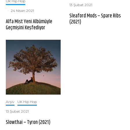
UK Hip Hop
13 Şubat 2021
·
24 Nisan 2021
Sleaford Mods – Spare Ribs
Alfa Mist Yeni Albümüyle
(2021)
Geçmişini Keşfediyor
Arşiv
UK Hip Hop
·
13 Şubat 2021
​Slowthai – Tyron (2021)