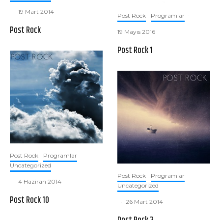
·
19 Mart 2014
Post Rock
Programlar
·
Post Rock
19 Mayıs 2016
Post Rock 1
Post Rock
Programlar
Uncategorized
Post Rock
Programlar
·
4 Haziran 2014
Uncategorized
Post Rock 10
·
26 Mart 2014