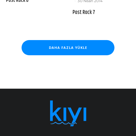
Post Rock 6
·
30 Nisan 2014
Post Rock 7
DAHA FAZLA YÜKLE