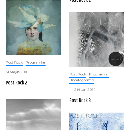
Post Rock 2
Post Rock
Programlar
·
31 Mayıs 2016
Post Rock
Programlar
Uncategorized
Post Rock 2
·
2 Nisan 2014
Post Rock 3