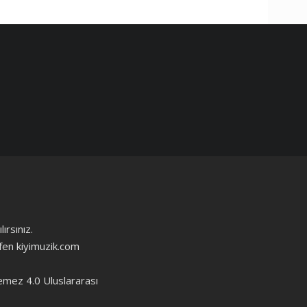
ırsınız.
ütfen kiyimuzik.com
emez 4.0 Uluslararası