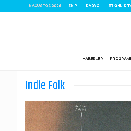
8 AĞUSTOS 2026
EKIP
RADYO
ETKINLIK T
HABERLER
PROGRAM
Indie Folk