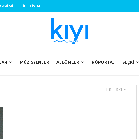
AKVIMI
İLETIŞIM
LAR
MÜZISYENLER
ALBÜMLER
RÖPORTAJ
SEÇKI
En Eski