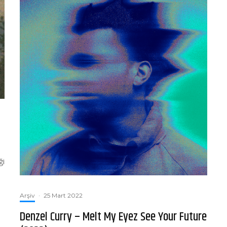
ği
Arşiv
·
25 Mart 2022
Denzel Curry – Melt My Eyez See Your Future