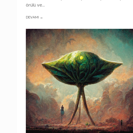
örülü ve...
DEVAMI →