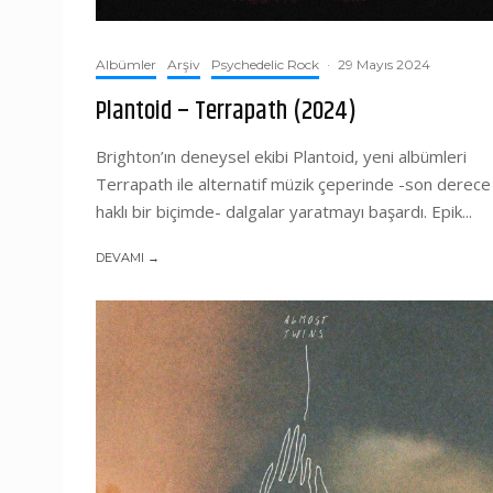
Albümler
Arşiv
Psychedelic Rock
·
29 Mayıs 2024
Plantoid – Terrapath (2024)
Brighton’ın deneysel ekibi Plantoid, yeni albümleri
Terrapath ile alternatif müzik çeperinde -son derece
haklı bir biçimde- dalgalar yaratmayı başardı. Epik...
DEVAMI →