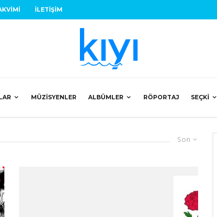
AKVIMI
İLETIŞIM
LAR
MÜZISYENLER
ALBÜMLER
RÖPORTAJ
SEÇKI
Son