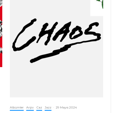
Albümler
Arşiv
Caz
Jazz
·
29 Mayıs 2024