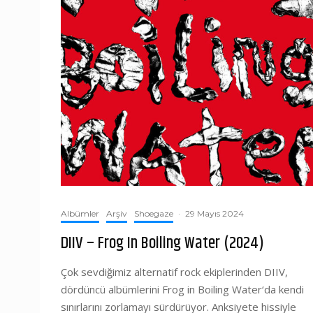
Albümler
Arşiv
Shoegaze
·
29 Mayıs 2024
DIIV – Frog In Boiling Water (2024)
Çok sevdiğimiz alternatif rock ekiplerinden DIIV,
dördüncü albümlerini Frog in Boiling Water‘da kendi
sınırlarını zorlamayı sürdürüyor. Anksiyete hissiyle