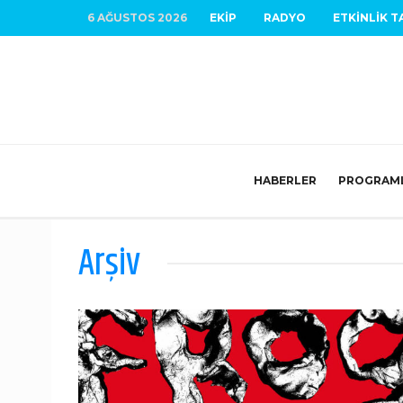
6 AĞUSTOS 2026
EKIP
RADYO
ETKINLIK T
HABERLER
PROGRAM
Arşiv