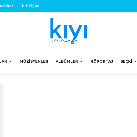
AKVIMI
İLETIŞIM
LAR
MÜZISYENLER
ALBÜMLER
RÖPORTAJ
SEÇKI