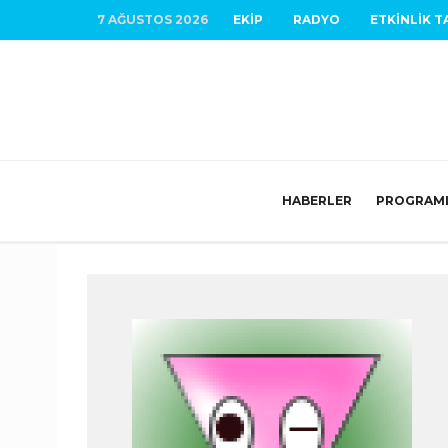
7 AĞUSTOS 2026
EKIP
RADYO
ETKINLIK T
HABERLER
PROGRAM