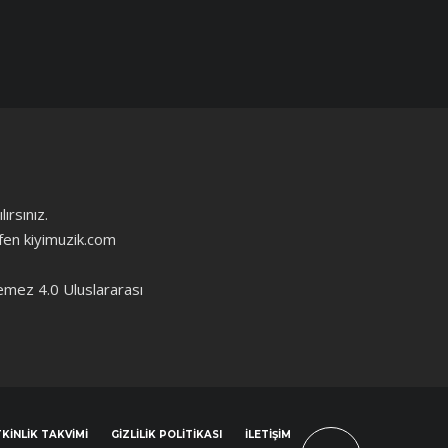
ırsınız.
ütfen kiyimuzik.com
emez 4.0 Uluslararası
KINLIK TAKVIMI
GIZLILIK POLITIKASI
İLETIŞIM