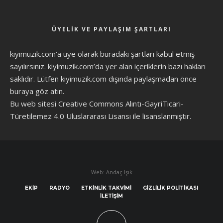
ÜYELIK VE PAYLAŞIM ŞARTLARI
kiyimuzik.com’a üye olarak
buradaki şartları
kabul etmiş
sayılırsınız. kiyimuzik.com’da yer alan içeriklerin bazı hakları
saklıdır. Lütfen kiyimuzik.com dışında paylaşmadan önce
buraya göz atın
.
Bu web sitesi Creative Commons Alıntı-GayriTicari-
Türetilemez 4.0 Uluslararası Lisansı ile lisanslanmıştır.
Web: Andaç Işık
EKIP
RADYO
ETKINLIK TAKVIMI
GIZLILIK POLITIKASI
İLETIŞIM