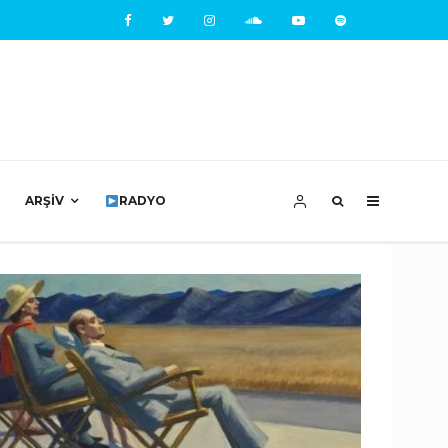
ARŞIV
RADYO