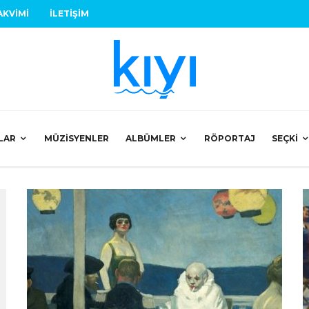
AKVIMI
İLETIŞIM
LAR
MÜZISYENLER
ALBÜMLER
RÖPORTAJ
SEÇKI