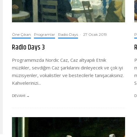
Öne Çıkan
Programlar
Radio Days
·
27 Ocak 2019
P
Radio Days 3
R
Programımızda Nordic Caz, Caz altyapılı Etnik
P
müzikler, sevdiğim Caz şarkılarını dinleyecek ve çok iyi
m
müzisyenler, vokalistler ve bestecilerle tanışacaksınız.
m
Kahvelerinizi...
S
DEVAMI →
D