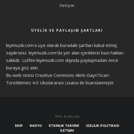
İletişim
ÜYELIK VE PAYLAŞIM ŞARTLARI
kiyimuzik.com’a üye olarak
buradaki şartları
kabul etmiş
sayılırsınız. kiyimuzik.com’da yer alan içeriklerin bazı hakları
saklıdır. Lütfen kiyimuzik.com dışında paylaşmadan önce
buraya göz atın
.
Bu web sitesi Creative Commons Alıntı-GayriTicari-
Türetilemez 4.0 Uluslararası Lisansı ile lisanslanmıştır.
Web: Andaç Işık
EKIP
RADYO
ETKINLIK TAKVIMI
GIZLILIK POLITIKASI
İLETIŞIM