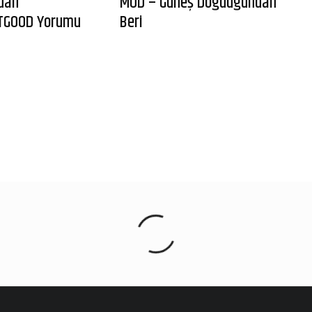
dan
MOD – Güneş Doğduğundan
TGOOD Yorumu
Beri