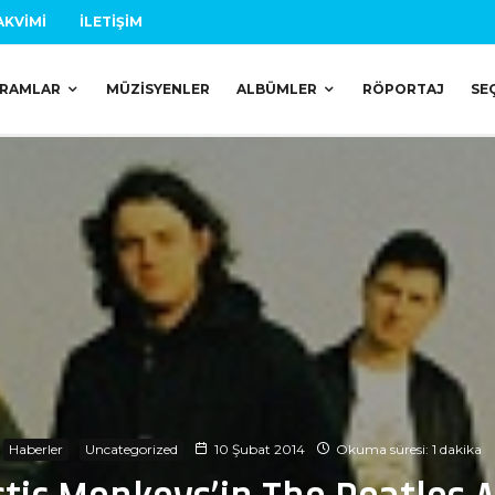
AKVIMI
İLETIŞIM
RAMLAR
MÜZISYENLER
ALBÜMLER
RÖPORTAJ
SE
Haberler
Uncategorized
10 Şubat 2014
Okuma süresi: 1 dakika