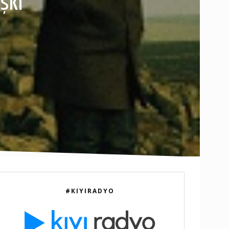
şkı
#KIYIRADYO