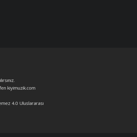
ırsınız.
ütfen kiyimuzik.com
emez 4.0 Uluslararası