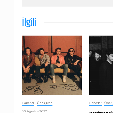
İlgili
Haberler
Öne Çıkan
·
Haberler
Öne Ç
30 Ağustos 2022