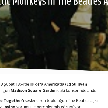
ctic Monkeys’in The Beatles A
, 9 Şubat 1964’de ilk defa Amerika’da
(Ed Sullivan
ynı gün
Madison Square Garden
‘daki konserinde andı.
e Together
‘ı seslendiren topluluğun The Beatles aşkı
y Loving
yorumu ile perçinlenmiş görünüyor,