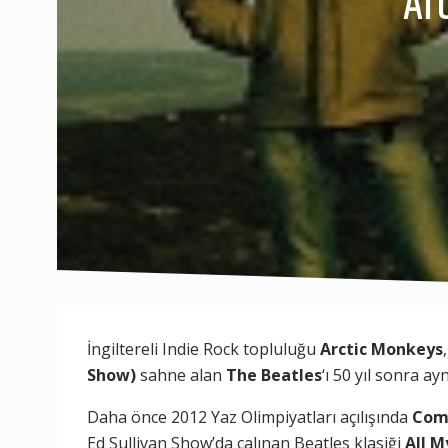
Ar
İngiltereli Indie Rock topluluğu
Arctic Monkeys
Show)
sahne alan
The Beatles
‘ı 50 yıl sonra a
Daha önce 2012 Yaz Olimpiyatları açılışında
Com
Ed Sullivan Show’da çalınan Beatles klasiği
All M