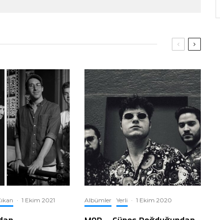
ıkan
·
1 Ekim 2021
Albümler
Yerli
·
1 Ekim 2020