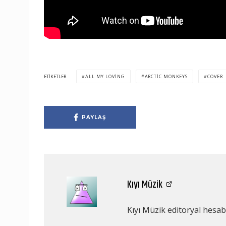
ETIKETLER
ALL MY LOVING
ARCTIC MONKEYS
COVER
PAYLAŞ
Kıyı Müzik
Kıyı Müzik editoryal hesabı